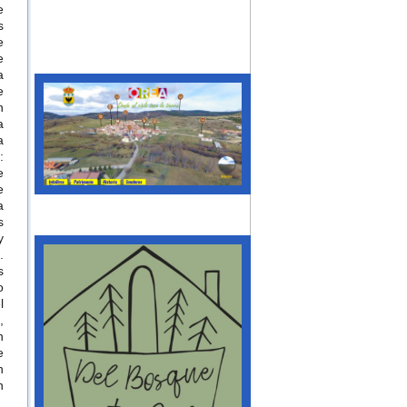
e
s
e
e
a
e
n
a
a
:
e
e
a
s
y
.
s
o
l
,
n
e
n
n