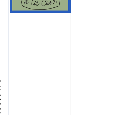
s
.
e
s
e
e
e
r