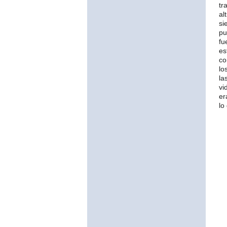
tr
al
si
pu
fu
es
co
lo
la
vi
er
lo