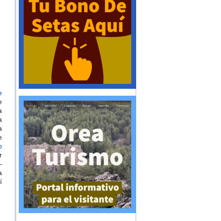
e
e
a
a
a
e
o
r
—
a
í