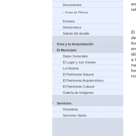
en
Documentos
re
Actas de Plenos
Eventos
Hemeroteca
El
Saludo del alcalde
d
fo
Orea y la despoblación
en
El Municipio
id
Datos Generales
a 
El Lugar y sus Gentes
na
La Historia
ho
El Patrimonio Natural
ro
El Patrimonio Arquitectónico
El Patrimonio Cultural
Galería de Imágenes
Servicios
Hosteleria
Servicios Varios