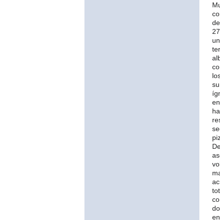
Mu
co
de
27
un
te
al
co
lo
su
íg
en
ha
re
se
pi
De
as
vo
ma
ac
to
co
do
en