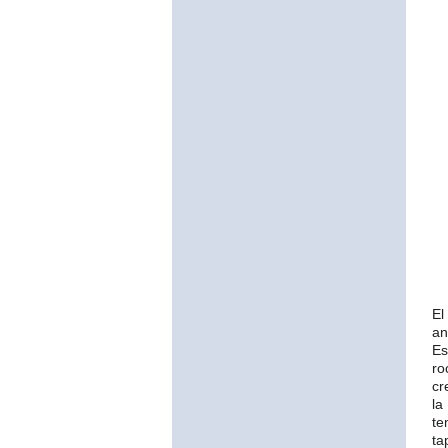
El
an
Es
ro
cr
la
te
ta