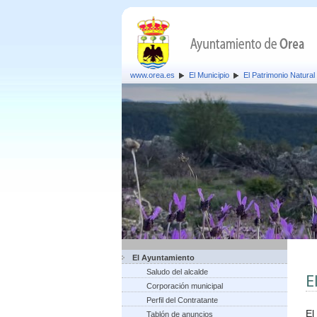
www.orea.es
El Municipio
El Patrimonio Natural
El Ayuntamiento
Saludo del alcalde
E
Corporación municipal
Perfil del Contratante
El
Tablón de anuncios