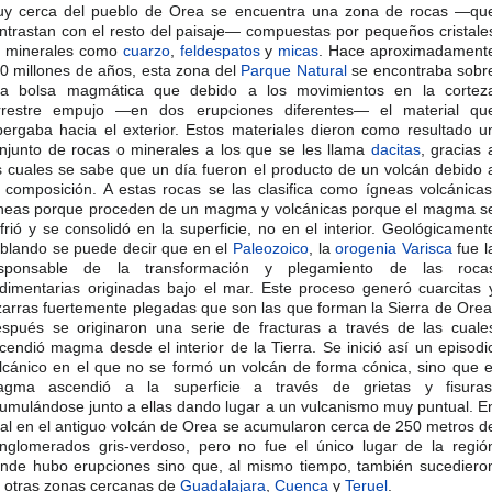
y cerca del pueblo de Orea se encuentra una zona de rocas —qu
ntrastan con el resto del paisaje— compuestas por pequeños cristale
 minerales como
cuarzo
,
feldespatos
y
micas
. Hace aproximadament
0 millones de años, esta zona del
Parque Natural
se encontraba sobr
a bolsa magmática que debido a los movimientos en la cortez
rrestre empujo —en dos erupciones diferentes— el material qu
bergaba hacia el exterior. Estos materiales dieron como resultado u
njunto de rocas o minerales a los que se les llama
dacitas
, gracias 
s cuales se sabe que un día fueron el producto de un volcán debido 
 composición. A estas rocas se las clasifica como ígneas volcánicas
neas porque proceden de un magma y volcánicas porque el magma s
frió y se consolidó en la superficie, no en el interior. Geológicament
blando se puede decir que en el
Paleozoico
, la
orogenia Varisca
fue l
sponsable de la transformación y plegamiento de las roca
dimentarias originadas bajo el mar. Este proceso generó cuarcitas 
zarras fuertemente plegadas que son las que forman la Sierra de Orea
spués se originaron una serie de fracturas a través de las cuale
cendió magma desde el interior de la Tierra. Se inició así un episodi
lcánico en el que no se formó un volcán de forma cónica, sino que e
gma ascendió a la superficie a través de grietas y fisuras
umulándose junto a ellas dando lugar a un vulcanismo muy puntual. E
tal en el antiguo volcán de Orea se acumularon cerca de 250 metros d
nglomerados gris-verdoso, pero no fue el único lugar de la regió
nde hubo erupciones sino que, al mismo tiempo, también sucediero
 otras zonas cercanas de
Guadalajara
,
Cuenca
y
Teruel
.