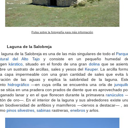
Pulsa sobre la fotografía para más información
Laguna de la Salobreja
 laguna de la Salobreja es una de las más singulares de todo el
Parqu
tural del Alto Tajo
y consiste en un pequeño humedal d
igen
kárstico
, situado en el fondo de una gran
dolina
que se asient
bre un sustrato de arcillas, sales y yesos del
Keuper
. La arcilla form
a capa impermeable con una gran cantidad de sales que evita l
ltración de las aguas y explica la salobridad de la laguna. Est
unto
hidrográfico
—en cuya orilla se encuentra una orla de
junquill
se sitúa en una pradera con prados de diente que es aprovechado po
 ganado lanar y en el que florecen durante la primavera
ranúculos
tón de oro—. En el interior de la laguna y sus alrededores existe un
an biodiversidad de anfibios y mamíferos —ciervos a destacar— , as
omo
pinos silvestres
,
sabinas
rastreras,
enebros
y arlos.