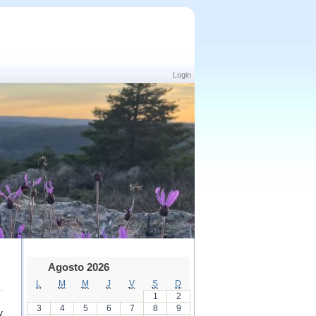
Login
Agosto 2026
L
M
M
J
V
S
D
1
2
3
4
5
6
7
8
9
y