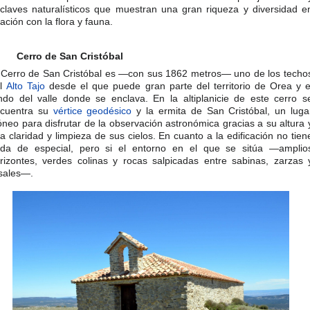
claves naturalísticos que muestran una gran riqueza y diversidad e
lación con la flora y fauna.
Cerro de San Cristóbal
 Cerro de San Cristóbal es —con sus 1862 metros— uno de los techo
el
Alto Tajo
desde el que puede gran parte del territorio de Orea y e
ndo del valle donde se enclava. En la altiplanicie de este cerro s
cuentra su
vértice geodésico
y la ermita de San Cristóbal, un luga
óneo para disfrutar de la observación astronómica gracias a su altura 
la claridad y limpieza de sus cielos. En cuanto a la edificación no tien
da de especial, pero si el entorno en el que se sitúa —amplio
rizontes, verdes colinas y rocas salpicadas entre sabinas, zarzas 
sales—.