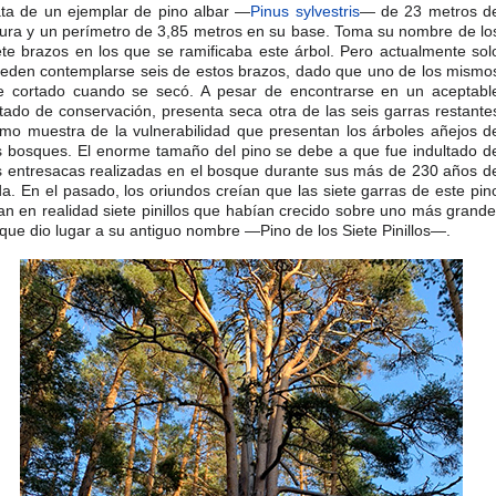
ata de un ejemplar de pino albar —
Pinus sylvestris
— de 23 metros d
tura y un perímetro de 3,85 metros en su base. Toma su nombre de lo
ete brazos en los que se ramificaba este árbol. Pero actualmente sol
eden contemplarse seis de estos brazos, dado que uno de los mismo
e cortado cuando se secó. A pesar de encontrarse en un aceptabl
tado de conservación, presenta seca otra de las seis garras restante
mo muestra de la vulnerabilidad que presentan los árboles añejos d
s bosques. El enorme tamaño del pino se debe a que fue indultado d
s entresacas realizadas en el bosque durante sus más de 230 años d
da. En el pasado, los oriundos creían que las siete garras de este pin
an en realidad siete pinillos que habían crecido sobre uno más grande
 que dio lugar a su antiguo nombre —Pino de los Siete Pinillos—.