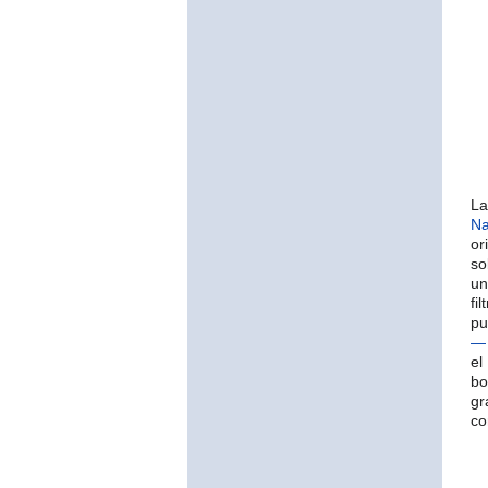
La
Na
or
so
un
fi
p
—
el
bo
gr
c