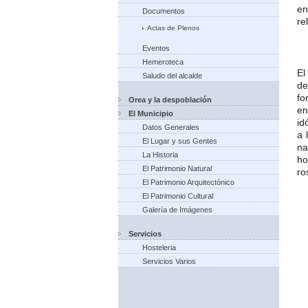
en
Documentos
re
Actas de Plenos
Eventos
Hemeroteca
El
Saludo del alcalde
d
fo
Orea y la despoblación
en
El Municipio
id
Datos Generales
a 
El Lugar y sus Gentes
na
La Historia
ho
El Patrimonio Natural
ro
El Patrimonio Arquitectónico
El Patrimonio Cultural
Galería de Imágenes
Servicios
Hosteleria
Servicios Varios