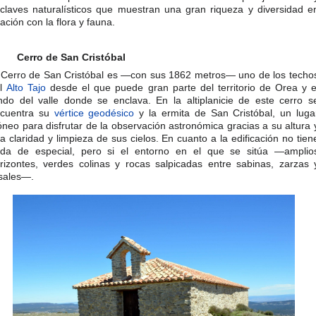
claves naturalísticos que muestran una gran riqueza y diversidad e
lación con la flora y fauna.
Cerro de San Cristóbal
 Cerro de San Cristóbal es —con sus 1862 metros— uno de los techo
el
Alto Tajo
desde el que puede gran parte del territorio de Orea y e
ndo del valle donde se enclava. En la altiplanicie de este cerro s
cuentra su
vértice geodésico
y la ermita de San Cristóbal, un luga
óneo para disfrutar de la observación astronómica gracias a su altura 
la claridad y limpieza de sus cielos. En cuanto a la edificación no tien
da de especial, pero si el entorno en el que se sitúa —amplio
rizontes, verdes colinas y rocas salpicadas entre sabinas, zarzas 
sales—.