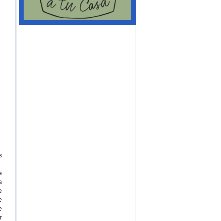
s
.
e
s
e
e
e
r