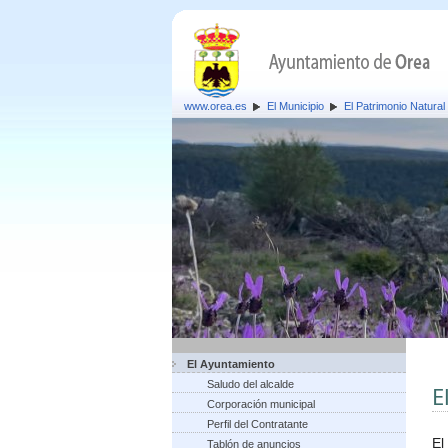
www.orea.es
El Municipio
El Patrimonio Natural
El Ayuntamiento
Saludo del alcalde
E
Corporación municipal
Perfil del Contratante
El
Tablón de anuncios