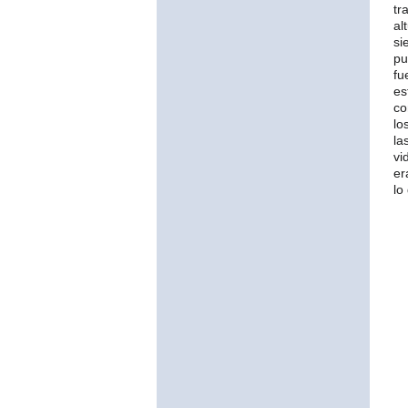
tr
al
si
pu
fu
es
co
lo
la
vi
er
lo