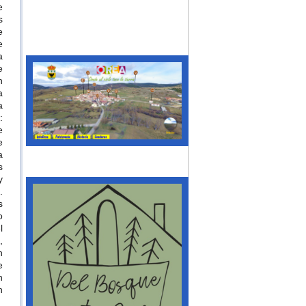
e
s
e
e
a
e
n
a
a
:
e
e
a
s
y
.
s
o
l
,
n
e
n
n