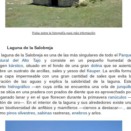
Pulsa sobre la fotografía para más información
Laguna de la Salobreja
 laguna de la Salobreja es una de las más singulares de todo el
Parqu
tural del Alto Tajo
y consiste en un pequeño humedal d
igen
kárstico
, situado en el fondo de una gran
dolina
que se asient
bre un sustrato de arcillas, sales y yesos del
Keuper
. La arcilla form
a capa impermeable con una gran cantidad de sales que evita l
ltración de las aguas y explica la salobridad de la laguna. Est
unto
hidrográfico
—en cuya orilla se encuentra una orla de
junquill
se sitúa en una pradera con prados de diente que es aprovechado po
 ganado lanar y en el que florecen durante la primavera
ranúculos
tón de oro—. En el interior de la laguna y sus alrededores existe un
an biodiversidad de anfibios y mamíferos —ciervos a destacar— , as
omo
pinos silvestres
,
sabinas
rastreras,
enebros
y arlos.