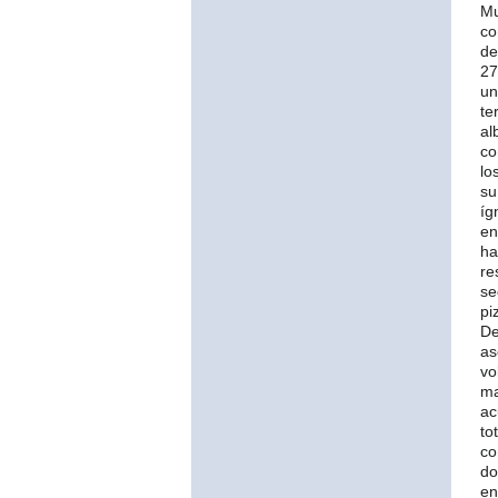
Mu
co
de
27
un
te
al
co
lo
su
íg
en
ha
re
se
pi
De
as
vo
ma
ac
to
co
do
en