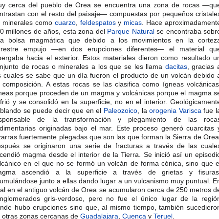
y cerca del pueblo de Orea se encuentra una zona de rocas —qu
ntrastan con el resto del paisaje— compuestas por pequeños cristale
 minerales como
cuarzo
,
feldespatos
y
micas
. Hace aproximadament
0 millones de años, esta zona del
Parque Natural
se encontraba sobr
a bolsa magmática que debido a los movimientos en la cortez
rrestre empujo —en dos erupciones diferentes— el material qu
bergaba hacia el exterior. Estos materiales dieron como resultado u
njunto de rocas o minerales a los que se les llama
dacitas
, gracias 
s cuales se sabe que un día fueron el producto de un volcán debido 
 composición. A estas rocas se las clasifica como ígneas volcánicas
neas porque proceden de un magma y volcánicas porque el magma s
frió y se consolidó en la superficie, no en el interior. Geológicament
blando se puede decir que en el
Paleozoico
, la
orogenia Varisca
fue l
sponsable de la transformación y plegamiento de las roca
dimentarias originadas bajo el mar. Este proceso generó cuarcitas 
zarras fuertemente plegadas que son las que forman la Sierra de Orea
spués se originaron una serie de fracturas a través de las cuale
cendió magma desde el interior de la Tierra. Se inició así un episodi
lcánico en el que no se formó un volcán de forma cónica, sino que e
gma ascendió a la superficie a través de grietas y fisuras
umulándose junto a ellas dando lugar a un vulcanismo muy puntual. E
tal en el antiguo volcán de Orea se acumularon cerca de 250 metros d
nglomerados gris-verdoso, pero no fue el único lugar de la regió
nde hubo erupciones sino que, al mismo tiempo, también sucediero
 otras zonas cercanas de
Guadalajara
,
Cuenca
y
Teruel
.