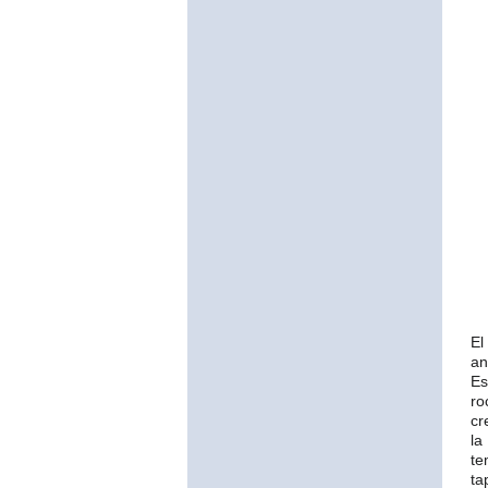
El
an
Es
ro
cr
la
te
ta