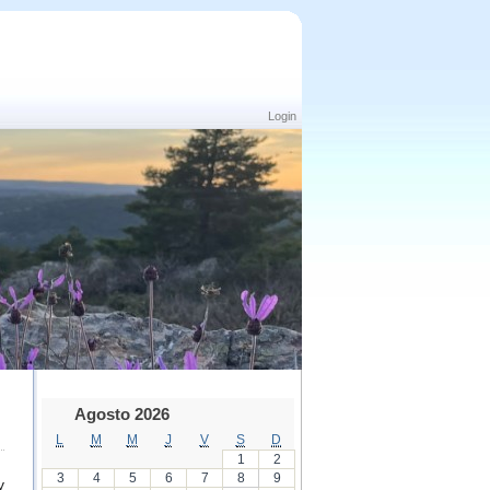
Login
Agosto 2026
L
M
M
J
V
S
D
1
2
3
4
5
6
7
8
9
y