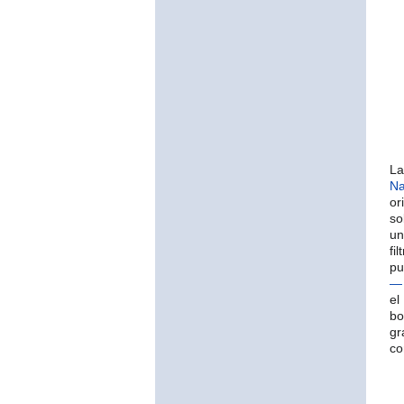
La
Na
or
so
un
fi
p
—
el
bo
gr
c