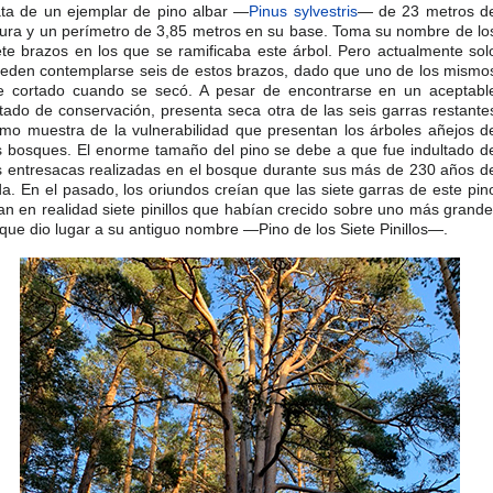
ata de un ejemplar de pino albar —
Pinus sylvestris
— de 23 metros d
tura y un perímetro de 3,85 metros en su base. Toma su nombre de lo
ete brazos en los que se ramificaba este árbol. Pero actualmente sol
eden contemplarse seis de estos brazos, dado que uno de los mismo
e cortado cuando se secó. A pesar de encontrarse en un aceptabl
tado de conservación, presenta seca otra de las seis garras restante
mo muestra de la vulnerabilidad que presentan los árboles añejos d
s bosques. El enorme tamaño del pino se debe a que fue indultado d
s entresacas realizadas en el bosque durante sus más de 230 años d
da. En el pasado, los oriundos creían que las siete garras de este pin
an en realidad siete pinillos que habían crecido sobre uno más grande
 que dio lugar a su antiguo nombre —Pino de los Siete Pinillos—.