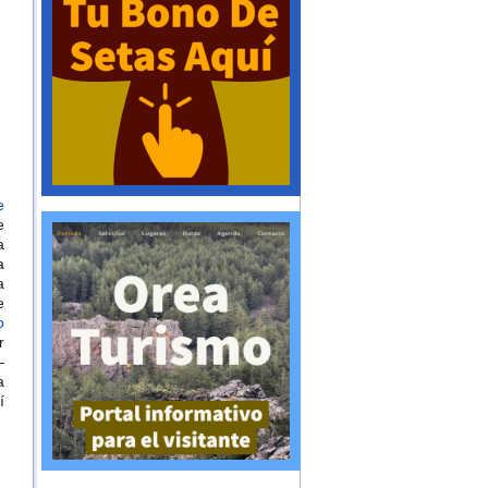
e
e
a
a
a
e
o
r
—
a
í