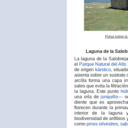
Pulsa sobre la
Laguna de la Salob
La laguna de la Salobrej
el
Parque Natural del Alto 
de origen
kárstico
, situad
asienta sobre un sustrato 
arcilla forma una capa 
sales que evita la filtraci
la laguna. Este punto
hid
una orla de
junquillo—
se
diente que es aprovech
florecen durante la prim
interior de la laguna 
biodiversidad de anfibios
como
pinos silvestres
,
sab