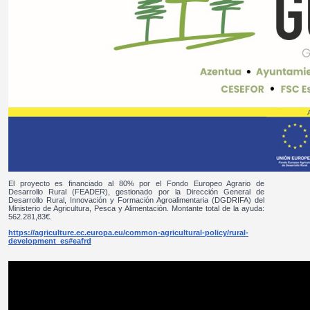
El proyecto es financiado al 80% por el Fondo Europeo Agrario de
Desarrollo Rural (FEADER), gestionado por la Dirección General de
Desarrollo Rural, Innovación y Formación Agroalimentaria (DGDRIFA) del
Ministerio de Agricultura, Pesca y Alimentación. Montante total de la ayuda:
562.281,83€.
https://agriculture.ec.europa.eu/common-agricultural-policy/rural-
development_es#eafrd