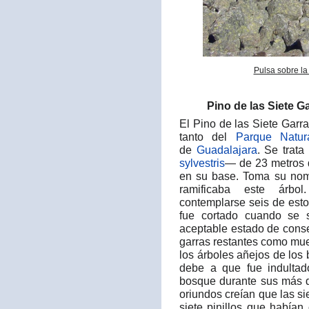
Pulsa sobre la
Pino de las Siete G
El Pino de las Siete Garr
tanto del
Parque Natur
de
Guadalajara
. Se trat
sylvestris
— de 23 metros d
en su base. Toma su nomb
ramificaba este árbo
contemplarse seis de est
fue cortado cuando se 
aceptable estado de conse
garras restantes como mue
los árboles añejos de los
debe a que fue indultad
bosque durante sus más d
oriundos creían que las si
siete pinillos que había