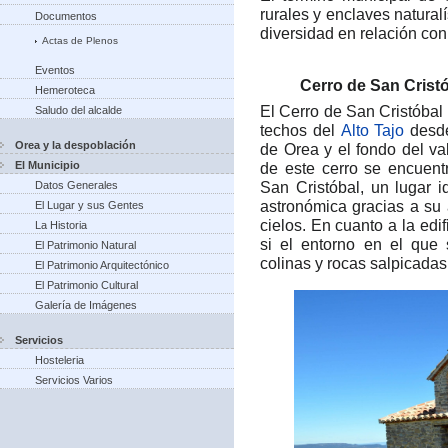
rurales y enclaves natural
Documentos
diversidad en relación con 
Actas de Plenos
Eventos
Cerro de San Crist
Hemeroteca
El Cerro de San Cristóba
Saludo del alcalde
techos del
Alto Tajo
desde
Orea y la despoblación
de Orea y el fondo del val
El Municipio
de este cerro se encuen
San Cristóbal, un lugar i
Datos Generales
astronómica gracias a su a
El Lugar y sus Gentes
cielos. En cuanto a la edi
La Historia
si el entorno en el que 
El Patrimonio Natural
colinas y rocas salpicadas
El Patrimonio Arquitectónico
El Patrimonio Cultural
Galería de Imágenes
Servicios
Hosteleria
Servicios Varios