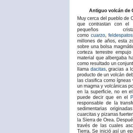
Antiguo volcán de 
Muy cerca del pueblo de 
que contrastan con el 
pequeños cri
como
cuarzo
,
feldespatos
millones de años, esta 
sobre una bolsa magmátic
corteza terrestre empuj
material que albergaba hac
como resultado un conjunt
llama
dacitas
, gracias a 
producto de un volcán deb
las clasifica como ígneas
un magma y volcánicas po
en la superficie, no en e
puede decir que en el
P
responsable de la trans
sedimentarias originad
cuarcitas y pizarras fuer
la Sierra de Orea. Después
través de las cuales as
Tierra. Se inició así un e