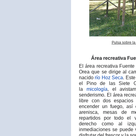
Pulsa sobre la
Área recreativa Fue
El área recreativa Fuente 
Orea que se dirige al ca
nacido
río Hoz Seca
. Est
el Pino de las Siete G
la
micología
, el avist
senderismo. El área recre
libre con dos espacios
encender un fuego, así
arenisca, mesas de m
repartidos por todo el 
derecho como al izqu
inmediaciones se puede v
disfrutar del frescor y la s