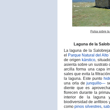
Pulsa sobre la
Laguna de la Salob
La laguna de la Salobrej
el
Parque Natural del Alto 
de origen
kárstico
, situad
asienta sobre un sustrato 
arcilla forma una capa 
sales que evita la filtraci
la laguna. Este punto
hid
una orla de
junquillo—
se
diente que es aprovech
florecen durante la prim
interior de la laguna 
biodiversidad de anfibios
como
pinos silvestres
,
sab