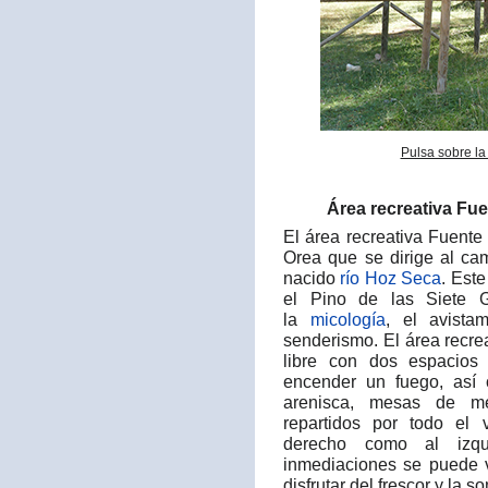
Pulsa sobre la
Área recreativa Fue
El área recreativa Fuente 
Orea que se dirige al ca
nacido
río Hoz Seca
. Est
el Pino de las Siete G
la
micología
, el avist
senderismo. El área recre
libre con dos espacios
encender un fuego, así
arenisca, mesas de m
repartidos por todo el 
derecho como al izqu
inmediaciones se puede v
disfrutar del frescor y la s