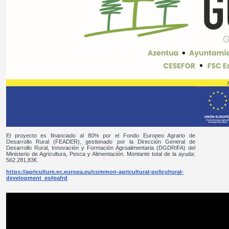
El proyecto es financiado al 80% por el Fondo Europeo Agrario de
Desarrollo Rural (FEADER), gestionado por la Dirección General de
Desarrollo Rural, Innovación y Formación Agroalimentaria (DGDRIFA) del
Ministerio de Agricultura, Pesca y Alimentación. Montante total de la ayuda:
562.281,83€.
https://agriculture.ec.europa.eu/common-agricultural-policy/rural-
development_es#eafrd