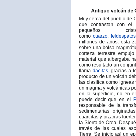
Antiguo volcán de 
Muy cerca del pueblo de 
que contrastan con el 
pequeños cri
como
cuarzo
,
feldespatos
millones de años, esta 
sobre una bolsa magmátic
corteza terrestre empuj
material que albergaba hac
como resultado un conjunt
llama
dacitas
, gracias a 
producto de un volcán deb
las clasifica como ígneas
un magma y volcánicas po
en la superficie, no en e
puede decir que en el
P
responsable de la trans
sedimentarias originad
cuarcitas y pizarras fuer
la Sierra de Orea. Después
través de las cuales as
Tierra. Se inició así un e