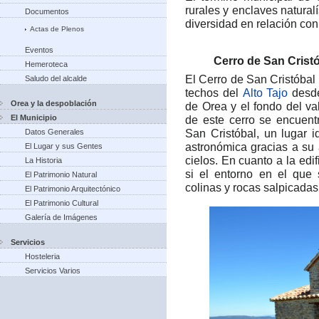
rurales y enclaves natural
Documentos
diversidad en relación con 
Actas de Plenos
Eventos
Cerro de San Crist
Hemeroteca
El Cerro de San Cristóba
Saludo del alcalde
techos del
Alto Tajo
desde
Orea y la despoblación
de Orea y el fondo del val
El Municipio
de este cerro se encuen
San Cristóbal, un lugar i
Datos Generales
astronómica gracias a su a
El Lugar y sus Gentes
cielos. En cuanto a la edi
La Historia
si el entorno en el que 
El Patrimonio Natural
colinas y rocas salpicadas
El Patrimonio Arquitectónico
El Patrimonio Cultural
Galería de Imágenes
Servicios
Hosteleria
Servicios Varios