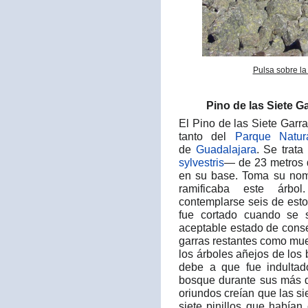
Pulsa sobre la
Pino de las Siete G
El Pino de las Siete Garr
tanto del
Parque Natur
de
Guadalajara
. Se trat
sylvestris
— de 23 metros d
en su base. Toma su nomb
ramificaba este árbo
contemplarse seis de est
fue cortado cuando se 
aceptable estado de conse
garras restantes como mue
los árboles añejos de los
debe a que fue indultad
bosque durante sus más d
oriundos creían que las si
siete pinillos que había