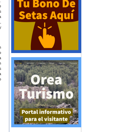
.
e
s
a
,
y
n
o
a
n
s
a
o