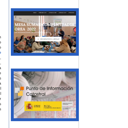
n
o
o
e
,
,
a
e
s
a
l
l
r
s
s