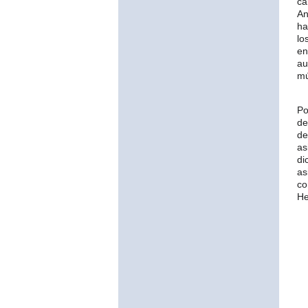
c
An
ha
lo
en
au
mú
Po
de
de
as
di
as
co
He