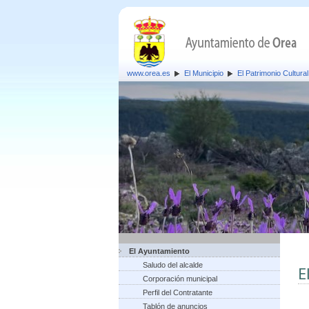
www.orea.es
El Municipio
El Patrimonio Cultural
El Ayuntamiento
Saludo del alcalde
E
Corporación municipal
Perfil del Contratante
Tablón de anuncios