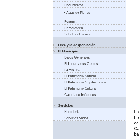
Documentos
Actas de Plenos
Eventos
Hemeroteca
Saludo del alcalde
Orea y la despoblación
El Municipio
Datos Generales
El Lugar y sus Gentes
La Historia
El Patrimonio Natural
El Patrimonio Arquitectónico
El Patrimonio Cultural
Galería de Imágenes
Servicios
La
Hosteleria
ho
Servicios Varios
ce
Ca
ba