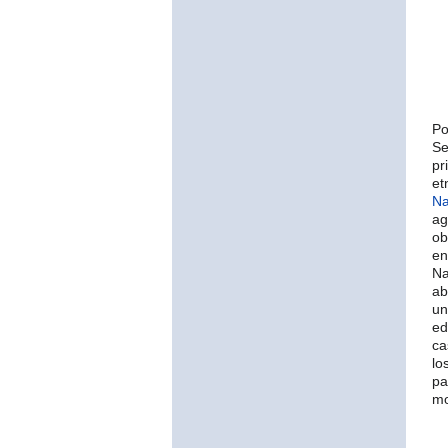
Po
Se
pr
et
Na
ag
ob
en
Na
ab
un
ed
ca
lo
pa
mo