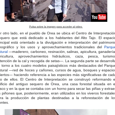
Pulsa sobre la imagen para acceder al video
r otro lado, en el pueblo de Orea se ubica el Centro de Interpretació
quero que está dedicado a los habitantes del Alto Tajo. El espaci
incipal está orientado a la divulgación e interpretación del patrimoni
nográfico y los usos y aprovechamientos tradicionales del
Parqu
tural
—maderero, carboneo, resinación, salinas, apicultura, ganadería
ricultura, aprovechamientos hidráulicos, caza, pesca, turismo
tención de la cal y recogida de setas—. La segunda parte se desarroll
 torno a los cuatro modelos paisajísticos más destacados del Parqu
tural —red de hoces y cañones, cursos de agua, bosques y espacio
iertos— haciendo referencia a las especies más significativas de cad
o de ellos. El Centro de Interpretación se construyó reformando e
ificio del antiguo sequero de Orea, una casa forestal situada en e
sco y en la que se contaba con un horno para secar las piñas y extrae
s piñones que, posteriormente, eran utilizados en los viveros forestale
ra la producción de plantas destinadas a la reforestación de lo
ntes.