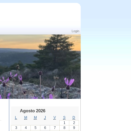
Login
Agosto 2026
L
M
M
J
V
S
D
1
2
3
4
5
6
7
8
9