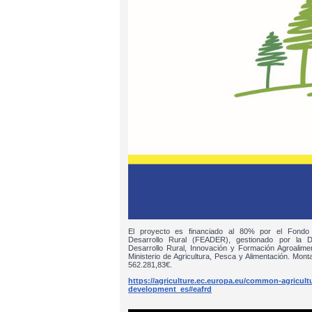
El proyecto es financiado al 80% por el Fondo
Desarrollo Rural (FEADER), gestionado por la D
Desarrollo Rural, Innovación y Formación Agroalim
Ministerio de Agricultura, Pesca y Alimentación. Monta
562.281,83€.
https://agriculture.ec.europa.eu/common-agricultur
development_es#eafrd