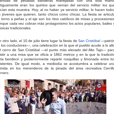
abriolas de pesadas banderas manejadas con una sola mano
tiguamente eran los quintos que venían del servicio militar los qu
cían esta muestra. Hoy, al no haber ya servicio militar, lo hacen todo
s jóvenes que quieren, tanto chicos como chicas. La fiesta se articul
 torno a peñas y el eje son los ritos católicos de misas y procesiones
nque cada vez cobran más protagonismo los actos populares, bailes 
sicas tradicionales.​
r otro lado, el 10 de julio tiene lugar la fiesta de
San Cristóbal
—patró
 los conductores—, una celebración en la que el pueblo acude a lo alt
l cerro de San Cristóbal —el punto más elevado del Alto Tajo— par
istir a una misa que se oficia a 1862 metros y en la que la tradició
cta bendecir y posteriormente repartir rosquillas y limonada entre lo
istentes. De igual modo, a mediodía se acostumbra a celebrar un
mida en los merenderos de la pinada del área recreativa Cerrill
rrero.​