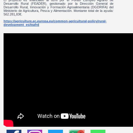
El proyecto es financiado al 80% por el Fondo Europeo Agrario de
Desarrollo Rural (FEADER), gestionado por la Dirección General de
Desarrollo Rural, Innovación y Formación Agroalimentaria (DGDRIFA) del
Ministerio de Agricultura, Pesca y Alimentación. Montante total de la ayuda:
562.281,83€.
https://agriculture.ec.europa.eu/common-agricultural-policy/rural-
development_es#eafrd