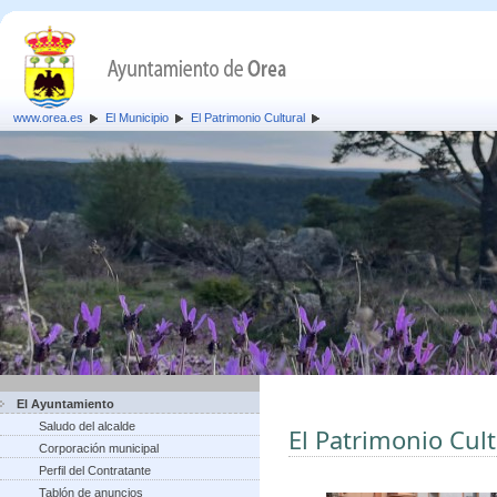
www.orea.es
El Municipio
El Patrimonio Cultural
El Ayuntamiento
Saludo del alcalde
El Patrimonio Cult
Corporación municipal
Perfil del Contratante
Tablón de anuncios