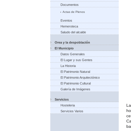
Documentos
Actas de Plenos
Eventos
Hemeroteca
Saludo del alcalde
Orea y la despoblación
El Municipio
Datos Generales
El Lugar y sus Gentes
La Historia
El Patrimonio Natural
El Patrimonio Arquitectónico
El Patrimonio Cultural
Galería de Imágenes
Servicios
La
Hosteleria
ho
Servicios Varios
ce
Ca
ba