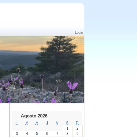
Login
Agosto 2026
L
M
M
J
V
S
D
1
2
3
4
5
6
7
8
9