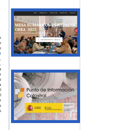
n
o
o
e
,
,
a
e
s
a
l
l
r
s
s