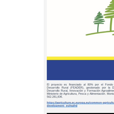
El proyecto es financiado al 80% por el Fondo
Desarrollo Rural (FEADER), gestionado por la D
Desarrollo Rural, Innovación y Formación Agroalim
Ministerio de Agricultura, Pesca y Alimentación. Monta
562.281,83€.
https://agriculture.ec.europa.eu/common-agricultur
development_es#eafrd