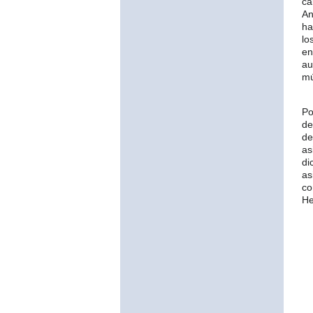
c
An
ha
lo
en
au
mú
Po
de
de
as
di
as
co
He