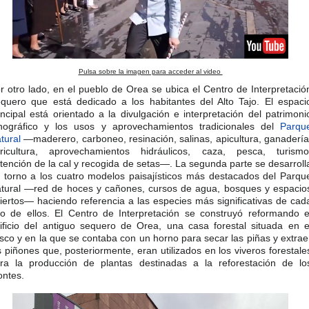
Pulsa sobre la imagen para acceder al video
r otro lado, en el pueblo de Orea se ubica el Centro de Interpretació
quero que está dedicado a los habitantes del Alto Tajo. El espaci
incipal está orientado a la divulgación e interpretación del patrimoni
nográfico y los usos y aprovechamientos tradicionales del
Parqu
tural
—maderero, carboneo, resinación, salinas, apicultura, ganadería
ricultura, aprovechamientos hidráulicos, caza, pesca, turismo
tención de la cal y recogida de setas—. La segunda parte se desarroll
 torno a los cuatro modelos paisajísticos más destacados del Parqu
tural —red de hoces y cañones, cursos de agua, bosques y espacio
iertos— haciendo referencia a las especies más significativas de cad
o de ellos. El Centro de Interpretación se construyó reformando e
ificio del antiguo sequero de Orea, una casa forestal situada en e
sco y en la que se contaba con un horno para secar las piñas y extrae
s piñones que, posteriormente, eran utilizados en los viveros forestale
ra la producción de plantas destinadas a la reforestación de lo
ntes.