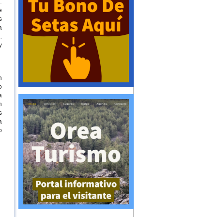
.
e
s
a
,
y
n
o
a
n
s
a
o