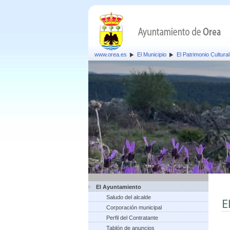
www.orea.es
El Municipio
El Patrimonio Cultural
El Ayuntamiento
Saludo del alcalde
E
Corporación municipal
Perfil del Contratante
Tablón de anuncios