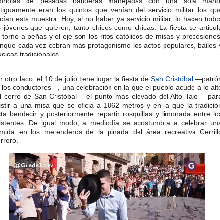
abriolas de pesadas banderas manejadas con una sola mano
tiguamente eran los quintos que venían del servicio militar los qu
cían esta muestra. Hoy, al no haber ya servicio militar, lo hacen todo
s jóvenes que quieren, tanto chicos como chicas. La fiesta se articul
 torno a peñas y el eje son los ritos católicos de misas y procesiones
nque cada vez cobran más protagonismo los actos populares, bailes 
sicas tradicionales.​
r otro lado, el 10 de julio tiene lugar la fiesta de
San Cristóbal
—patró
 los conductores—, una celebración en la que el pueblo acude a lo alt
l cerro de San Cristóbal —el punto más elevado del Alto Tajo— par
istir a una misa que se oficia a 1862 metros y en la que la tradició
cta bendecir y posteriormente repartir rosquillas y limonada entre lo
istentes. De igual modo, a mediodía se acostumbra a celebrar un
mida en los merenderos de la pinada del área recreativa Cerrill
rrero.​