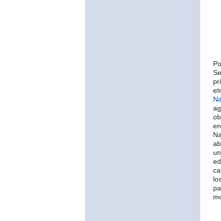
Po
Se
pr
et
Na
ag
ob
en
Na
ab
un
ed
ca
lo
pa
mo