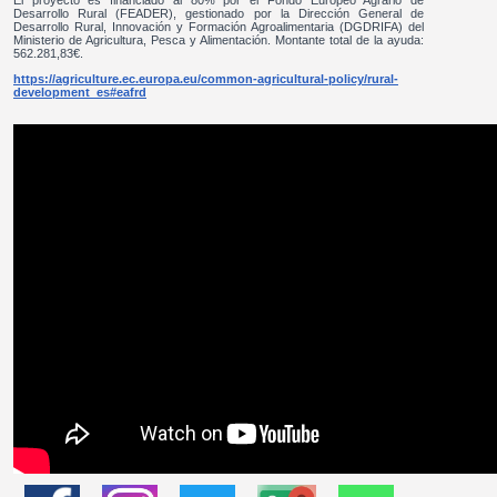
El proyecto es financiado al 80% por el Fondo Europeo Agrario de
Desarrollo Rural (FEADER), gestionado por la Dirección General de
Desarrollo Rural, Innovación y Formación Agroalimentaria (DGDRIFA) del
Ministerio de Agricultura, Pesca y Alimentación. Montante total de la ayuda:
562.281,83€.
https://agriculture.ec.europa.eu/common-agricultural-policy/rural-
development_es#eafrd