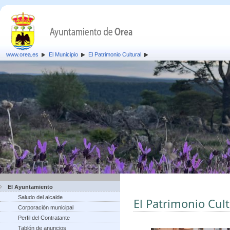
www.orea.es
El Municipio
El Patrimonio Cultural
El Ayuntamiento
Saludo del alcalde
El Patrimonio Cult
Corporación municipal
Perfil del Contratante
Tablón de anuncios