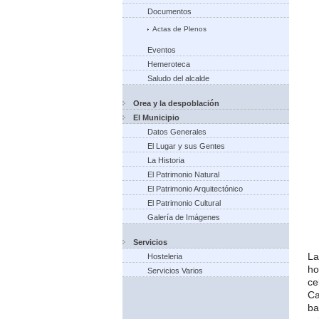
Documentos
Actas de Plenos
Eventos
Hemeroteca
Saludo del alcalde
Orea y la despoblación
El Municipio
Datos Generales
El Lugar y sus Gentes
La Historia
El Patrimonio Natural
El Patrimonio Arquitectónico
El Patrimonio Cultural
Galería de Imágenes
Servicios
La
Hosteleria
ho
Servicios Varios
ce
Ca
ba