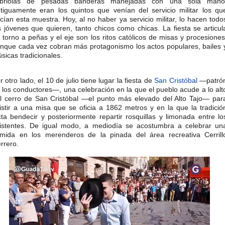
abriolas de pesadas banderas manejadas con una sola mano
tiguamente eran los quintos que venían del servicio militar los qu
cían esta muestra. Hoy, al no haber ya servicio militar, lo hacen todo
s jóvenes que quieren, tanto chicos como chicas. La fiesta se articul
 torno a peñas y el eje son los ritos católicos de misas y procesiones
nque cada vez cobran más protagonismo los actos populares, bailes 
sicas tradicionales.​
r otro lado, el 10 de julio tiene lugar la fiesta de
San Cristóbal
—patró
 los conductores—, una celebración en la que el pueblo acude a lo alt
l cerro de San Cristóbal —el punto más elevado del Alto Tajo— par
istir a una misa que se oficia a 1862 metros y en la que la tradició
cta bendecir y posteriormente repartir rosquillas y limonada entre lo
istentes. De igual modo, a mediodía se acostumbra a celebrar un
mida en los merenderos de la pinada del área recreativa Cerrill
rrero.​