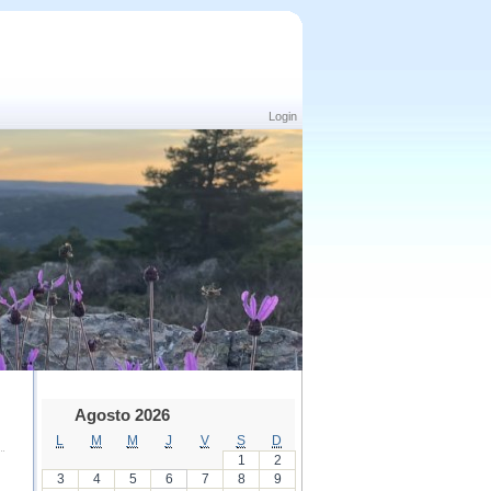
Login
Agosto 2026
L
M
M
J
V
S
D
1
2
3
4
5
6
7
8
9