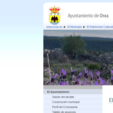
www.orea.es
El Municipio
El Patrimonio Cultural
El Ayuntamiento
Saludo del alcalde
E
Corporación municipal
Perfil del Contratante
Tablón de anuncios