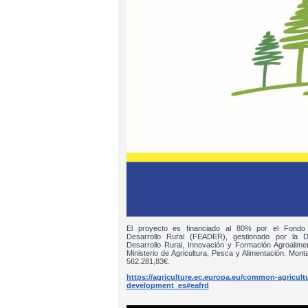
El proyecto es financiado al 80% por el Fondo
Desarrollo Rural (FEADER), gestionado por la D
Desarrollo Rural, Innovación y Formación Agroalim
Ministerio de Agricultura, Pesca y Alimentación. Monta
562.281,83€.
https://agriculture.ec.europa.eu/common-agricultur
development_es#eafrd