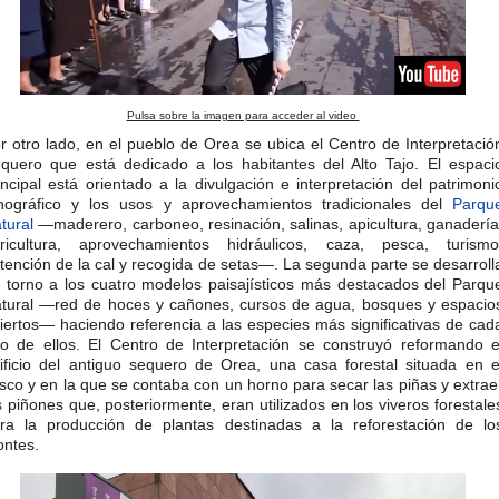
Pulsa sobre la imagen para acceder al video
r otro lado, en el pueblo de Orea se ubica el Centro de Interpretació
quero que está dedicado a los habitantes del Alto Tajo. El espaci
incipal está orientado a la divulgación e interpretación del patrimoni
nográfico y los usos y aprovechamientos tradicionales del
Parqu
tural
—maderero, carboneo, resinación, salinas, apicultura, ganadería
ricultura, aprovechamientos hidráulicos, caza, pesca, turismo
tención de la cal y recogida de setas—. La segunda parte se desarroll
 torno a los cuatro modelos paisajísticos más destacados del Parqu
tural —red de hoces y cañones, cursos de agua, bosques y espacio
iertos— haciendo referencia a las especies más significativas de cad
o de ellos. El Centro de Interpretación se construyó reformando e
ificio del antiguo sequero de Orea, una casa forestal situada en e
sco y en la que se contaba con un horno para secar las piñas y extrae
s piñones que, posteriormente, eran utilizados en los viveros forestale
ra la producción de plantas destinadas a la reforestación de lo
ntes.