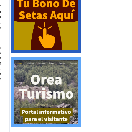
.
e
s
a
,
y
n
o
a
n
s
a
o