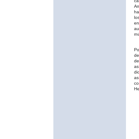
c
An
ha
lo
en
au
mú
Po
de
de
as
di
as
co
He