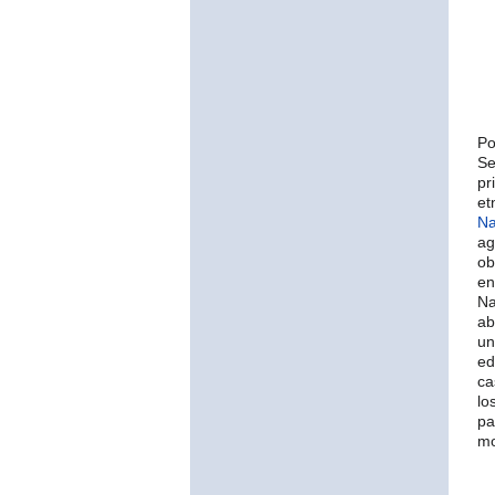
Po
Se
pr
et
Na
ag
ob
en
Na
ab
un
ed
ca
lo
pa
mo