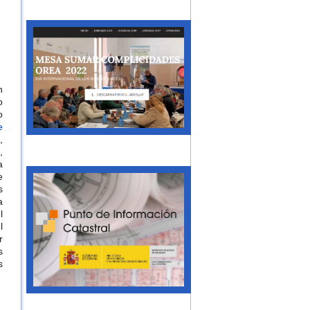
n
o
o
e
,
,
a
e
s
a
l
l
r
s
s