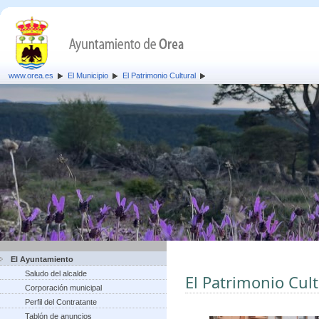
www.orea.es
El Municipio
El Patrimonio Cultural
El Ayuntamiento
Saludo del alcalde
El Patrimonio Cult
Corporación municipal
Perfil del Contratante
Tablón de anuncios