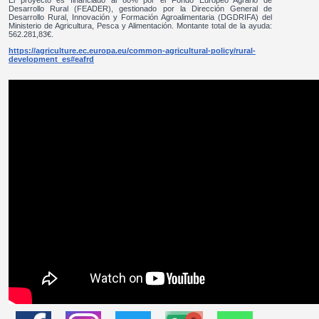
El proyecto es financiado al 80% por el Fondo Europeo Agrario de
Desarrollo Rural (FEADER), gestionado por la Dirección General de
Desarrollo Rural, Innovación y Formación Agroalimentaria (DGDRIFA) del
Ministerio de Agricultura, Pesca y Alimentación. Montante total de la ayuda:
562.281,83€.
https://agriculture.ec.europa.eu/common-agricultural-policy/rural-
development_es#eafrd