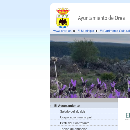
www.orea.es
El Municipio
El Patrimonio Cultural
El Ayuntamiento
Saludo del alcalde
E
Corporación municipal
Perfil del Contratante
Tablón de anuncios