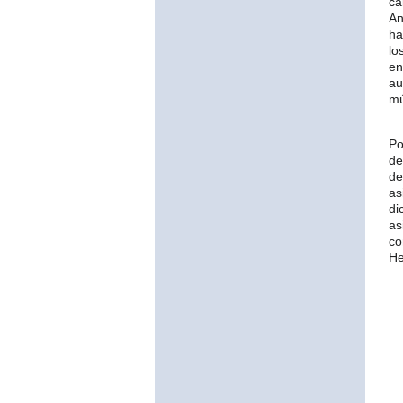
c
An
ha
lo
en
au
mú
Po
de
de
as
di
as
co
He