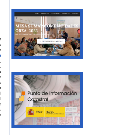
n
o
o
e
,
,
a
e
s
a
l
l
r
s
s