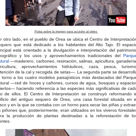
Pulsa sobre la imagen para acceder al video
r otro lado, en el pueblo de Orea se ubica el Centro de Interpretació
quero que está dedicado a los habitantes del Alto Tajo. El espaci
incipal está orientado a la divulgación e interpretación del patrimoni
nográfico y los usos y aprovechamientos tradicionales del
Parqu
tural
—maderero, carboneo, resinación, salinas, apicultura, ganadería
ricultura, aprovechamientos hidráulicos, caza, pesca, turismo
tención de la cal y recogida de setas—. La segunda parte se desarroll
 torno a los cuatro modelos paisajísticos más destacados del Parqu
tural —red de hoces y cañones, cursos de agua, bosques y espacio
iertos— haciendo referencia a las especies más significativas de cad
o de ellos. El Centro de Interpretación se construyó reformando e
ificio del antiguo sequero de Orea, una casa forestal situada en e
sco y en la que se contaba con un horno para secar las piñas y extrae
s piñones que, posteriormente, eran utilizados en los viveros forestale
ra la producción de plantas destinadas a la reforestación de lo
ntes.