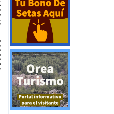
.
e
s
a
,
y
n
o
a
n
s
a
o