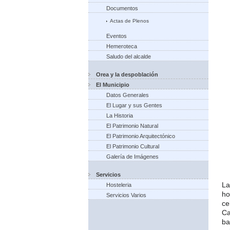
Documentos
Actas de Plenos
Eventos
Hemeroteca
Saludo del alcalde
Orea y la despoblación
El Municipio
Datos Generales
El Lugar y sus Gentes
La Historia
El Patrimonio Natural
El Patrimonio Arquitectónico
El Patrimonio Cultural
Galería de Imágenes
Servicios
La
Hosteleria
ho
Servicios Varios
ce
Ca
ba