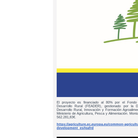
El proyecto es financiado al 80% por el Fondo
Desarrollo Rural (FEADER), gestionado por la D
Desarrollo Rural, Innovación y Formación Agroalim
Ministerio de Agricultura, Pesca y Alimentación. Monta
562.281,83€.
https://agriculture.ec.europa.eu/common-agricultur
development_es#eafrd