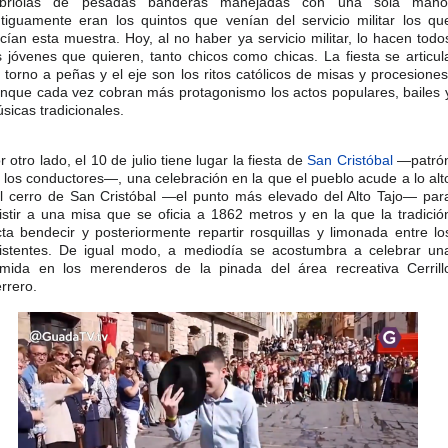
abriolas de pesadas banderas manejadas con una sola mano
tiguamente eran los quintos que venían del servicio militar los qu
cían esta muestra. Hoy, al no haber ya servicio militar, lo hacen todo
s jóvenes que quieren, tanto chicos como chicas. La fiesta se articul
 torno a peñas y el eje son los ritos católicos de misas y procesiones
nque cada vez cobran más protagonismo los actos populares, bailes 
sicas tradicionales.​
r otro lado, el 10 de julio tiene lugar la fiesta de
San Cristóbal
—patró
 los conductores—, una celebración en la que el pueblo acude a lo alt
l cerro de San Cristóbal —el punto más elevado del Alto Tajo— par
istir a una misa que se oficia a 1862 metros y en la que la tradició
cta bendecir y posteriormente repartir rosquillas y limonada entre lo
istentes. De igual modo, a mediodía se acostumbra a celebrar un
mida en los merenderos de la pinada del área recreativa Cerrill
rrero.​