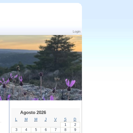
Login
Agosto 2026
L
M
M
J
V
S
D
1
2
3
4
5
6
7
8
9