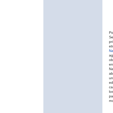
Po
Se
pr
et
Na
ag
ob
en
Na
ab
un
ed
ca
lo
pa
mo