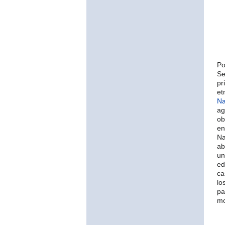
Po
Se
pr
et
Na
ag
ob
en
Na
ab
un
ed
ca
lo
pa
mo