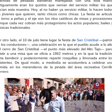
abriolas de pesadas banderas manejadas con una sola mano
tiguamente eran los quintos que venían del servicio militar los qu
cían esta muestra. Hoy, al no haber ya servicio militar, lo hacen todo
s jóvenes que quieren, tanto chicos como chicas. La fiesta se articul
 torno a peñas y el eje son los ritos católicos de misas y procesiones
nque cada vez cobran más protagonismo los actos populares, bailes 
sicas tradicionales.​
r otro lado, el 10 de julio tiene lugar la fiesta de
San Cristóbal
—patró
 los conductores—, una celebración en la que el pueblo acude a lo alt
l cerro de San Cristóbal —el punto más elevado del Alto Tajo— par
istir a una misa que se oficia a 1862 metros y en la que la tradició
cta bendecir y posteriormente repartir rosquillas y limonada entre lo
istentes. De igual modo, a mediodía se acostumbra a celebrar un
mida en los merenderos de la pinada del área recreativa Cerrill
rrero.​