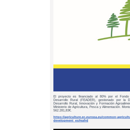
El proyecto es financiado al 80% por el Fondo
Desarrollo Rural (FEADER), gestionado por la D
Desarrollo Rural, Innovación y Formación Agroalim
Ministerio de Agricultura, Pesca y Alimentación. Monta
562.281,83€.
https://agriculture.ec.europa.eu/common-agricultur
development_es#eafrd