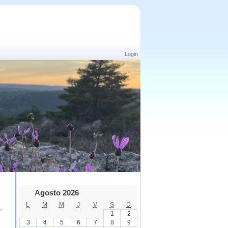
Login
Agosto 2026
L
M
M
J
V
S
D
1
2
3
4
5
6
7
8
9