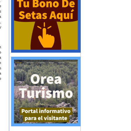
.
e
s
a
,
y
n
o
a
n
s
a
o