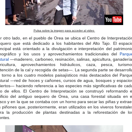
Pulsa sobre la imagen para acceder al video
r otro lado, en el pueblo de Orea se ubica el Centro de Interpretació
quero que está dedicado a los habitantes del Alto Tajo. El espaci
incipal está orientado a la divulgación e interpretación del patrimoni
nográfico y los usos y aprovechamientos tradicionales del
Parqu
tural
—maderero, carboneo, resinación, salinas, apicultura, ganadería
ricultura, aprovechamientos hidráulicos, caza, pesca, turismo
tención de la cal y recogida de setas—. La segunda parte se desarroll
 torno a los cuatro modelos paisajísticos más destacados del Parqu
tural —red de hoces y cañones, cursos de agua, bosques y espacio
iertos— haciendo referencia a las especies más significativas de cad
o de ellos. El Centro de Interpretación se construyó reformando e
ificio del antiguo sequero de Orea, una casa forestal situada en e
sco y en la que se contaba con un horno para secar las piñas y extrae
s piñones que, posteriormente, eran utilizados en los viveros forestale
ra la producción de plantas destinadas a la reforestación de lo
ntes.