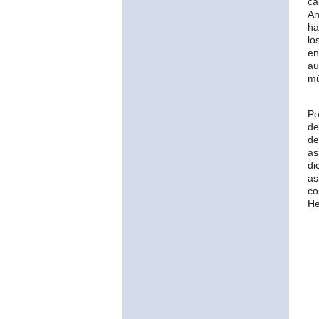
c
An
ha
lo
en
au
mú
Po
de
de
as
di
as
co
He