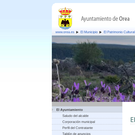
www.orea.es
El Municipio
El Patrimonio Cultural
El Ayuntamiento
Saludo del alcalde
E
Corporación municipal
Perfil del Contratante
Tablón de anuncios