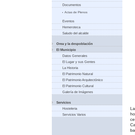
Documentos
Actas de Plenos
Eventos
Hemeroteca
Saludo del alcalde
Orea y la despoblación
El Municipio
Datos Generales
El Lugar y sus Gentes
La Historia
El Patrimonio Natural
El Patrimonio Arquitectónico
El Patrimonio Cultural
Galería de Imágenes
Servicios
La
Hosteleria
ho
Servicios Varios
ce
Ca
ba