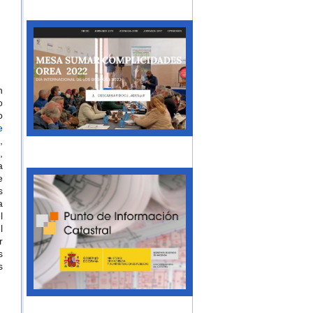
n
o
o
e
,
,
a
e
s
a
l
l
r
s
s