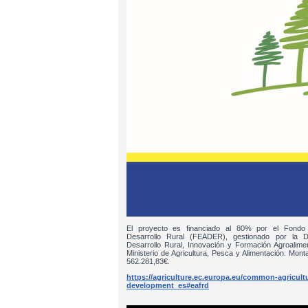
El proyecto es financiado al 80% por el Fondo
Desarrollo Rural (FEADER), gestionado por la D
Desarrollo Rural, Innovación y Formación Agroalim
Ministerio de Agricultura, Pesca y Alimentación. Monta
562.281,83€.
https://agriculture.ec.europa.eu/common-agricultur
development_es#eafrd