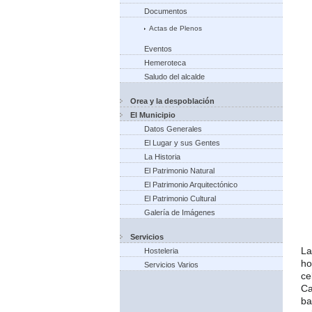
Documentos
Actas de Plenos
Eventos
Hemeroteca
Saludo del alcalde
Orea y la despoblación
El Municipio
Datos Generales
El Lugar y sus Gentes
La Historia
El Patrimonio Natural
El Patrimonio Arquitectónico
El Patrimonio Cultural
Galería de Imágenes
Servicios
La
Hosteleria
ho
Servicios Varios
ce
Ca
ba