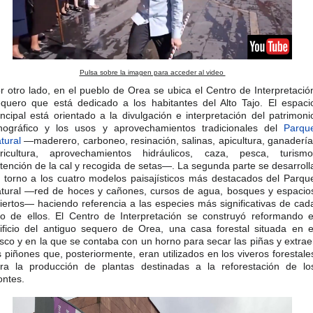
Pulsa sobre la imagen para acceder al video
r otro lado, en el pueblo de Orea se ubica el Centro de Interpretació
quero que está dedicado a los habitantes del Alto Tajo. El espaci
incipal está orientado a la divulgación e interpretación del patrimoni
nográfico y los usos y aprovechamientos tradicionales del
Parqu
tural
—maderero, carboneo, resinación, salinas, apicultura, ganadería
ricultura, aprovechamientos hidráulicos, caza, pesca, turismo
tención de la cal y recogida de setas—. La segunda parte se desarroll
 torno a los cuatro modelos paisajísticos más destacados del Parqu
tural —red de hoces y cañones, cursos de agua, bosques y espacio
iertos— haciendo referencia a las especies más significativas de cad
o de ellos. El Centro de Interpretación se construyó reformando e
ificio del antiguo sequero de Orea, una casa forestal situada en e
sco y en la que se contaba con un horno para secar las piñas y extrae
s piñones que, posteriormente, eran utilizados en los viveros forestale
ra la producción de plantas destinadas a la reforestación de lo
ntes.