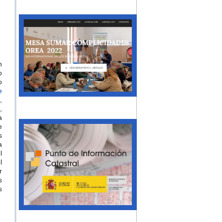
n
o
o
e
,
,
a
e
s
a
l
l
r
s
s