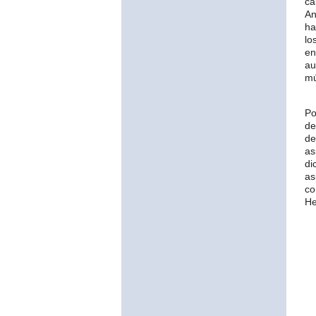
c
An
ha
lo
en
au
mú
Po
de
de
as
di
as
co
He