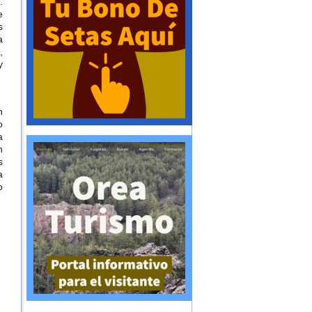
.
e
s
a
,
y
n
o
a
n
s
a
o