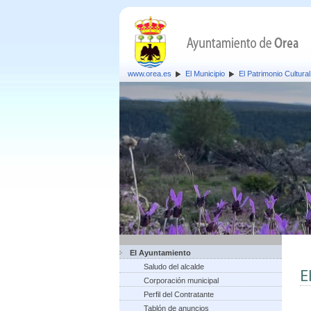
www.orea.es
El Municipio
El Patrimonio Cultural
El Ayuntamiento
Saludo del alcalde
E
Corporación municipal
Perfil del Contratante
Tablón de anuncios