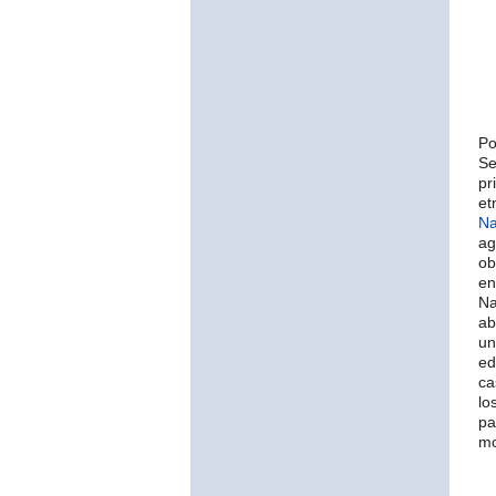
Po
Se
pr
et
Na
ag
ob
en
Na
ab
un
ed
ca
lo
pa
mo