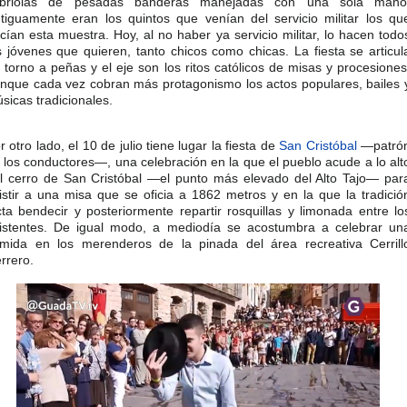
abriolas de pesadas banderas manejadas con una sola mano
tiguamente eran los quintos que venían del servicio militar los qu
cían esta muestra. Hoy, al no haber ya servicio militar, lo hacen todo
s jóvenes que quieren, tanto chicos como chicas. La fiesta se articul
 torno a peñas y el eje son los ritos católicos de misas y procesiones
nque cada vez cobran más protagonismo los actos populares, bailes 
sicas tradicionales.​
r otro lado, el 10 de julio tiene lugar la fiesta de
San Cristóbal
—patró
 los conductores—, una celebración en la que el pueblo acude a lo alt
l cerro de San Cristóbal —el punto más elevado del Alto Tajo— par
istir a una misa que se oficia a 1862 metros y en la que la tradició
cta bendecir y posteriormente repartir rosquillas y limonada entre lo
istentes. De igual modo, a mediodía se acostumbra a celebrar un
mida en los merenderos de la pinada del área recreativa Cerrill
rrero.​