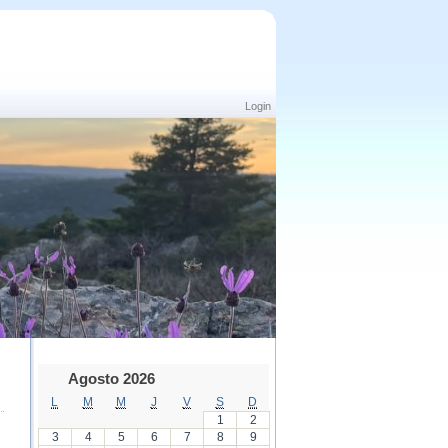
Login
Agosto 2026
L
M
M
J
V
S
D
1
2
3
4
5
6
7
8
9