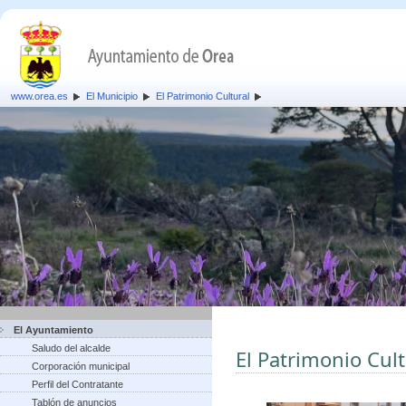
www.orea.es
El Municipio
El Patrimonio Cultural
El Ayuntamiento
Saludo del alcalde
El Patrimonio Cult
Corporación municipal
Perfil del Contratante
Tablón de anuncios