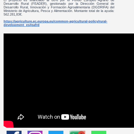
El proyecto es financiado al 80% por el Fondo Europeo Agrario de
Desarrollo Rural (FEADER), gestionado por la Dirección General de
Desarrollo Rural, Innovación y Formación Agroalimentaria (DGDRIFA) del
Ministerio de Agricultura, Pesca y Alimentación. Montante total de la ayuda:
562.281,83€.
https://agriculture.ec.europa.eu/common-agricultural-policy/rural-
development_es#eafrd