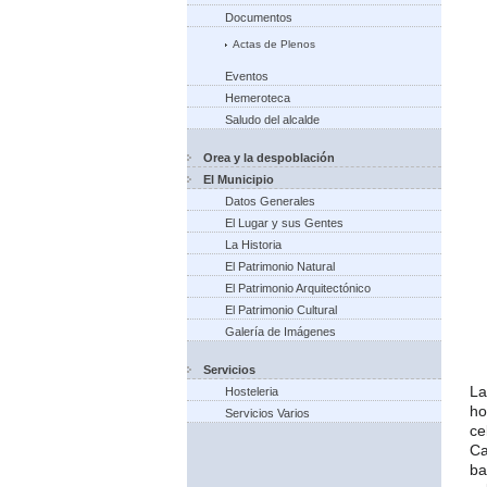
Documentos
Actas de Plenos
Eventos
Hemeroteca
Saludo del alcalde
Orea y la despoblación
El Municipio
Datos Generales
El Lugar y sus Gentes
La Historia
El Patrimonio Natural
El Patrimonio Arquitectónico
El Patrimonio Cultural
Galería de Imágenes
Servicios
La
Hosteleria
ho
Servicios Varios
ce
Ca
ba