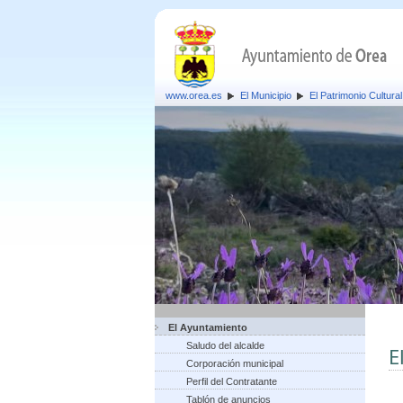
www.orea.es
El Municipio
El Patrimonio Cultural
El Ayuntamiento
Saludo del alcalde
E
Corporación municipal
Perfil del Contratante
Tablón de anuncios