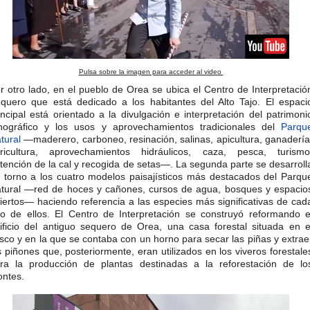
Pulsa sobre la imagen para acceder al video
r otro lado, en el pueblo de Orea se ubica el Centro de Interpretació
quero que está dedicado a los habitantes del Alto Tajo. El espaci
incipal está orientado a la divulgación e interpretación del patrimoni
nográfico y los usos y aprovechamientos tradicionales del
Parqu
tural
—maderero, carboneo, resinación, salinas, apicultura, ganadería
ricultura, aprovechamientos hidráulicos, caza, pesca, turismo
tención de la cal y recogida de setas—. La segunda parte se desarroll
 torno a los cuatro modelos paisajísticos más destacados del Parqu
tural —red de hoces y cañones, cursos de agua, bosques y espacio
iertos— haciendo referencia a las especies más significativas de cad
o de ellos. El Centro de Interpretación se construyó reformando e
ificio del antiguo sequero de Orea, una casa forestal situada en e
sco y en la que se contaba con un horno para secar las piñas y extrae
s piñones que, posteriormente, eran utilizados en los viveros forestale
ra la producción de plantas destinadas a la reforestación de lo
ntes.