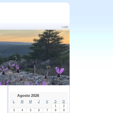
Login
Agosto 2026
L
M
M
J
V
S
D
1
2
3
4
5
6
7
8
9