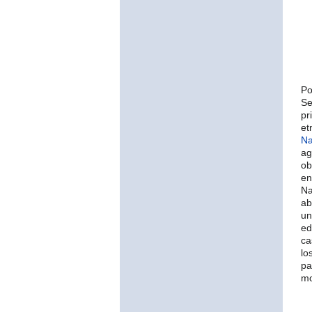
Po
Se
pr
et
Na
ag
ob
en
Na
ab
un
ed
ca
lo
pa
mo