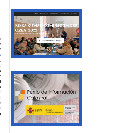
n
o
o
e
,
,
a
e
s
a
l
l
r
s
s