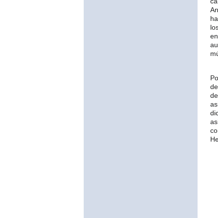
c
An
ha
lo
en
au
mú
Po
de
de
as
di
as
co
He