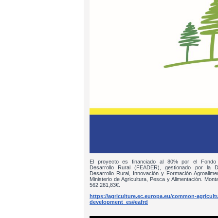
El proyecto es financiado al 80% por el Fondo
Desarrollo Rural (FEADER), gestionado por la D
Desarrollo Rural, Innovación y Formación Agroalim
Ministerio de Agricultura, Pesca y Alimentación. Monta
562.281,83€.
https://agriculture.ec.europa.eu/common-agricultur
development_es#eafrd