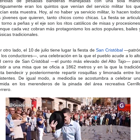
abriolas de pesadas banderas manejadas con una sola mano
tiguamente eran los quintos que venían del servicio militar los qu
cían esta muestra. Hoy, al no haber ya servicio militar, lo hacen todo
s jóvenes que quieren, tanto chicos como chicas. La fiesta se articul
 torno a peñas y el eje son los ritos católicos de misas y procesiones
nque cada vez cobran más protagonismo los actos populares, bailes 
sicas tradicionales.​
r otro lado, el 10 de julio tiene lugar la fiesta de
San Cristóbal
—patró
 los conductores—, una celebración en la que el pueblo acude a lo alt
l cerro de San Cristóbal —el punto más elevado del Alto Tajo— par
istir a una misa que se oficia a 1862 metros y en la que la tradició
cta bendecir y posteriormente repartir rosquillas y limonada entre lo
istentes. De igual modo, a mediodía se acostumbra a celebrar un
mida en los merenderos de la pinada del área recreativa Cerrill
rrero.​