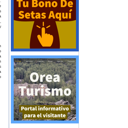
.
e
s
a
,
y
n
o
a
n
s
a
o