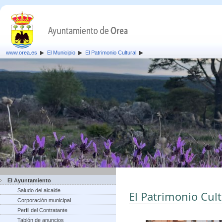
www.orea.es
El Municipio
El Patrimonio Cultural
El Ayuntamiento
Saludo del alcalde
El Patrimonio Cult
Corporación municipal
Perfil del Contratante
Tablón de anuncios