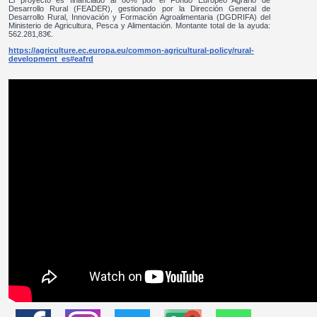
El proyecto es financiado al 80% por el Fondo Europeo Agrario de
Desarrollo Rural (FEADER), gestionado por la Dirección General de
Desarrollo Rural, Innovación y Formación Agroalimentaria (DGDRIFA) del
Ministerio de Agricultura, Pesca y Alimentación. Montante total de la ayuda:
562.281,83€.
https://agriculture.ec.europa.eu/common-agricultural-policy/rural-
development_es#eafrd