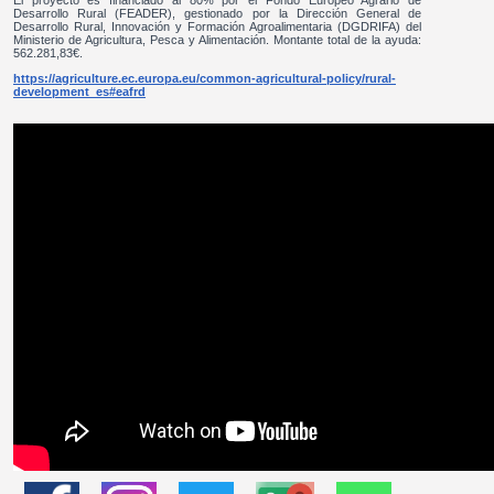
El proyecto es financiado al 80% por el Fondo Europeo Agrario de
Desarrollo Rural (FEADER), gestionado por la Dirección General de
Desarrollo Rural, Innovación y Formación Agroalimentaria (DGDRIFA) del
Ministerio de Agricultura, Pesca y Alimentación. Montante total de la ayuda:
562.281,83€.
https://agriculture.ec.europa.eu/common-agricultural-policy/rural-
development_es#eafrd