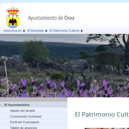
www.orea.es
El Municipio
El Patrimonio Cultural
El Ayuntamiento
Saludo del alcalde
El Patrimonio Cult
Corporación municipal
Perfil del Contratante
Tablón de anuncios