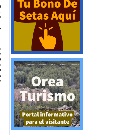
.
e
s
a
,
y
n
o
a
n
s
a
o