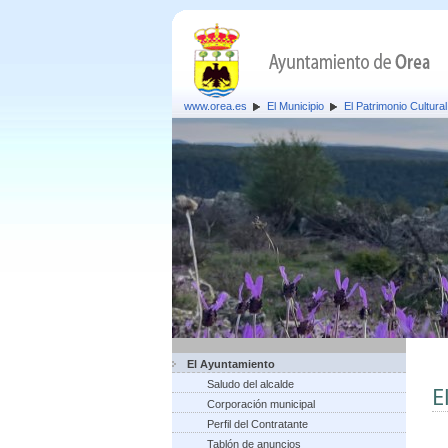
www.orea.es
El Municipio
El Patrimonio Cultural
El Ayuntamiento
Saludo del alcalde
E
Corporación municipal
Perfil del Contratante
Tablón de anuncios