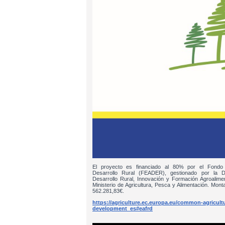
El proyecto es financiado al 80% por el Fondo
Desarrollo Rural (FEADER), gestionado por la D
Desarrollo Rural, Innovación y Formación Agroalim
Ministerio de Agricultura, Pesca y Alimentación. Monta
562.281,83€.
https://agriculture.ec.europa.eu/common-agricultur
development_es#eafrd