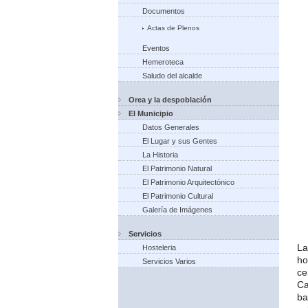
Documentos
Actas de Plenos
Eventos
Hemeroteca
Saludo del alcalde
Orea y la despoblación
El Municipio
Datos Generales
El Lugar y sus Gentes
La Historia
El Patrimonio Natural
El Patrimonio Arquitectónico
El Patrimonio Cultural
Galería de Imágenes
Servicios
La
Hosteleria
ho
Servicios Varios
ce
Ca
ba