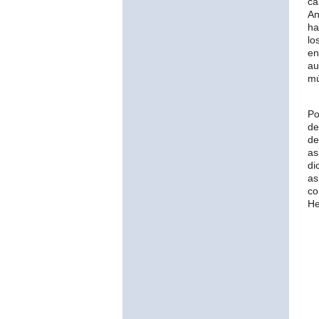
c
An
ha
lo
en
au
mú
Po
de
de
as
di
as
co
He