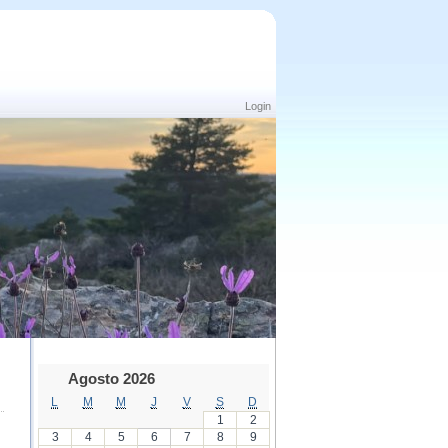
Login
Agosto 2026
L
M
M
J
V
S
D
1
2
3
4
5
6
7
8
9