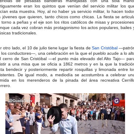
abriolas de pesadas banderas manejadas con una sola mano
tiguamente eran los quintos que venían del servicio militar los qu
cían esta muestra. Hoy, al no haber ya servicio militar, lo hacen todo
s jóvenes que quieren, tanto chicos como chicas. La fiesta se articul
 torno a peñas y el eje son los ritos católicos de misas y procesiones
nque cada vez cobran más protagonismo los actos populares, bailes 
sicas tradicionales.​
r otro lado, el 10 de julio tiene lugar la fiesta de
San Cristóbal
—patró
 los conductores—, una celebración en la que el pueblo acude a lo alt
l cerro de San Cristóbal —el punto más elevado del Alto Tajo— par
istir a una misa que se oficia a 1862 metros y en la que la tradició
cta bendecir y posteriormente repartir rosquillas y limonada entre lo
istentes. De igual modo, a mediodía se acostumbra a celebrar un
mida en los merenderos de la pinada del área recreativa Cerrill
rrero.​