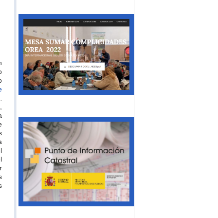
n
o
o
e
,
,
a
e
s
a
l
l
r
s
s