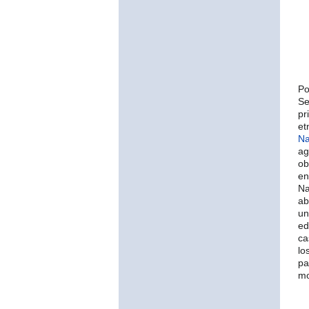
Po
Se
pr
et
Na
ag
ob
en
Na
ab
un
ed
ca
lo
pa
mo