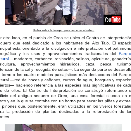
Pulsa sobre la imagen para acceder al video
r otro lado, en el pueblo de Orea se ubica el Centro de Interpretació
quero que está dedicado a los habitantes del Alto Tajo. El espaci
incipal está orientado a la divulgación e interpretación del patrimoni
nográfico y los usos y aprovechamientos tradicionales del
Parqu
tural
—maderero, carboneo, resinación, salinas, apicultura, ganadería
ricultura, aprovechamientos hidráulicos, caza, pesca, turismo
tención de la cal y recogida de setas—. La segunda parte se desarroll
 torno a los cuatro modelos paisajísticos más destacados del Parqu
tural —red de hoces y cañones, cursos de agua, bosques y espacio
iertos— haciendo referencia a las especies más significativas de cad
o de ellos. El Centro de Interpretación se construyó reformando e
ificio del antiguo sequero de Orea, una casa forestal situada en e
sco y en la que se contaba con un horno para secar las piñas y extrae
s piñones que, posteriormente, eran utilizados en los viveros forestale
ra la producción de plantas destinadas a la reforestación de lo
ntes.