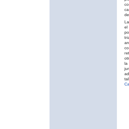
c
ca
de
La
el
po
tr
an
co
re
ot
l
ju
ad
ta
C