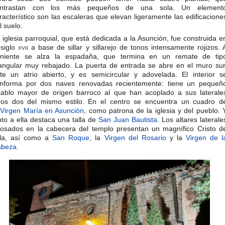
ontrastan con los más pequeños de una sola. Un element
racterístico son las escaleras que elevan ligeramente las edificacione
l suelo.​
 iglesia parroquial, que está dedicada a la Asunción, fue construida e
 siglo
xvii
a base de sillar y sillarejo de tonos intensamente rojizos. 
niente se alza la espadaña, que termina en un remate de tip
iangular muy rebajado. La puerta de entrada se abre en el muro sur
te un atrio abierto, y es semicircular y adovelada. El interior s
nforma por dos naves renovadas recientemente: tiene un pequeñ
tablo mayor de origen barroco al que han acoplado a sus laterale
ros dos del mismo estilo. En el centro se encuentra un cuadro d
a
Virgen María en Asunción
, como patrona de la iglesia y del pueblo. 
nto a ella destaca una talla de
San Juan Bautista
. Los altares laterale
osados en la cabecera del templo presentan un magnífico Cristo d
lla, así como a
San Roque
, la
Virgen del Rosario
y la
Virgen de l
abeza
.