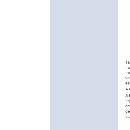
Ta
mo
mo
va
es
a 
A 
te
co
de
bi