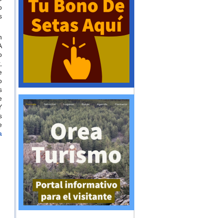
o
s
n
A
o
,
e
o
s
e
Y
s
e
a