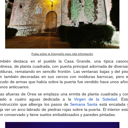
Pulsa sobre la fotografía para más información
mbién destaca en el pueblo la Casa Grande, una típica cason
linesa, de planta cuadrada, con puerta principal adornada de diversa
lduras, rematando en sencillo frontón. Las ventanas bajas y del pis
n también decoradas en sus cercos con molduras barrocas, pero e
cudo de armas que había sobre la puerta fue vendido hace unos año
unos anticuarios.
las afueras de Orea se emplaza una ermita de planta cuadrada y co
jado a cuatro aguas dedicada a la
Virgen de la Soledad
. Est
nstrucción que alberga los pasos de
Semana Santa
está encalada 
ja ver un arco labrado de piedras rojas sobre la puerta. El interior est
en conservado y tiene suelos embaldosados y paredes pintadas.