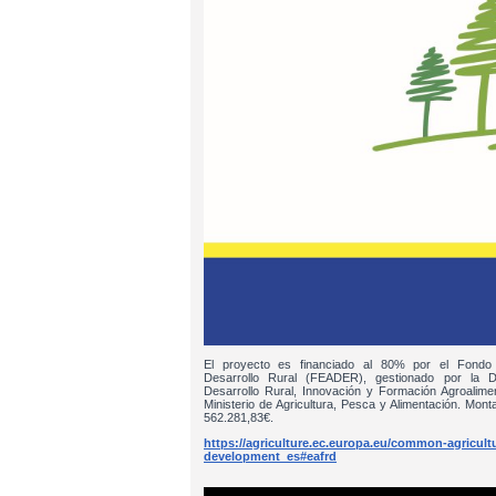
El proyecto es financiado al 80% por el Fondo
Desarrollo Rural (FEADER), gestionado por la D
Desarrollo Rural, Innovación y Formación Agroalim
Ministerio de Agricultura, Pesca y Alimentación. Monta
562.281,83€.
https://agriculture.ec.europa.eu/common-agricultur
development_es#eafrd