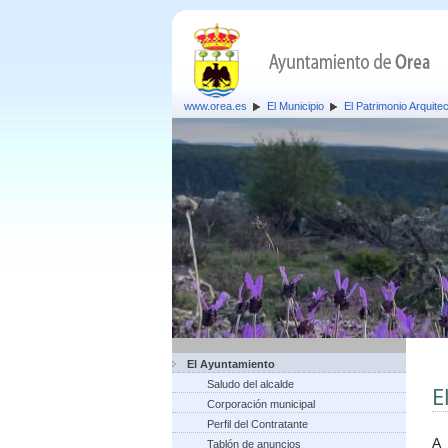
www.orea.es
El Municipio
El Patrimonio Arquite
El Ayuntamiento
Saludo del alcalde
E
Corporación municipal
Perfil del Contratante
A 
Tablón de anuncios