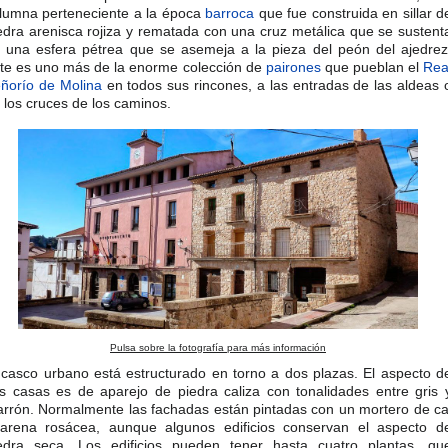
lumna perteneciente a la época
barroca
que fue construida en sillar d
edra arenisca rojiza y rematada con una cruz metálica que se sustent
 una esfera pétrea que se asemeja a la pieza del peón del ajedrez.
te es uno más de la enorme colección de
pairones
que pueblan el
Rea
ñorío de Molina
en todos sus rincones, a las entradas de las aldeas 
 los cruces de los caminos.
Pulsa sobre la fotografía para más información
 casco urbano está estructurado en torno a dos plazas. El aspecto d
s casas es de aparejo de piedra caliza con tonalidades entre gris 
rrón. Normalmente las fachadas están pintadas con un mortero de ca
arena rosácea, aunque algunos edificios conservan el aspecto d
edra seca. Los edificios pueden tener hasta cuatro plantas, qu