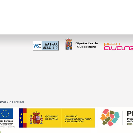
 60 01
tivo Go Prorural.