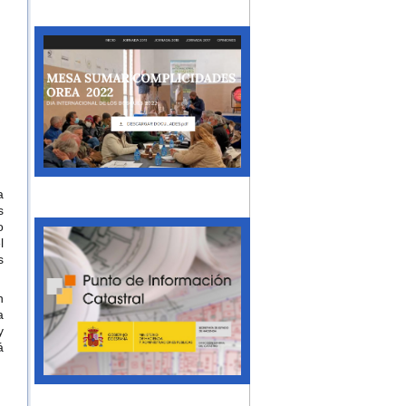
a
s
o
l
s
n
a
y
á