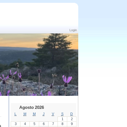
Login
Agosto 2026
L
M
M
J
V
S
D
1
2
3
4
5
6
7
8
9
a