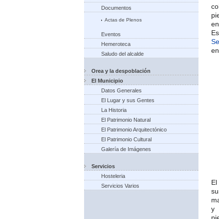
co
Documentos
pi
Actas de Plenos
en
Es
Eventos
Se
Hemeroteca
en
Saludo del alcalde
Orea y la despoblación
El Municipio
Datos Generales
El Lugar y sus Gentes
La Historia
El Patrimonio Natural
El Patrimonio Arquitectónico
El Patrimonio Cultural
Galería de Imágenes
Servicios
Hosteleria
El
Servicios Varios
su
ma
y 
pi