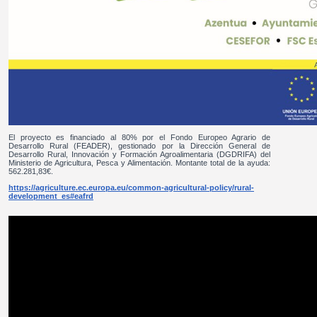
El proyecto es financiado al 80% por el Fondo Europeo Agrario de
Desarrollo Rural (FEADER), gestionado por la Dirección General de
Desarrollo Rural, Innovación y Formación Agroalimentaria (DGDRIFA) del
Ministerio de Agricultura, Pesca y Alimentación. Montante total de la ayuda:
562.281,83€.
https://agriculture.ec.europa.eu/common-agricultural-policy/rural-
development_es#eafrd