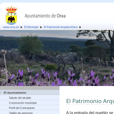
www.orea.es
El Municipio
El Patrimonio Arquitectónico
El Ayuntamiento
Saludo del alcalde
El Patrimonio Arq
Corporación municipal
Perfil del Contratante
A la entrada del pueblo se
Tablón de anuncios