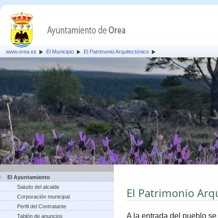
www.orea.es
El Municipio
El Patrimonio Arquitectónico
El Ayuntamiento
Saludo del alcalde
El Patrimonio Arq
Corporación municipal
Perfil del Contratante
A la entrada del pueblo se
Tablón de anuncios