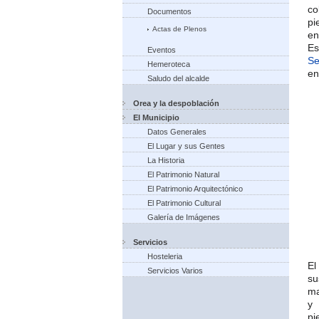
co
Documentos
pi
Actas de Plenos
en
Es
Eventos
Se
Hemeroteca
en
Saludo del alcalde
Orea y la despoblación
El Municipio
Datos Generales
El Lugar y sus Gentes
La Historia
El Patrimonio Natural
El Patrimonio Arquitectónico
El Patrimonio Cultural
Galería de Imágenes
Servicios
Hosteleria
El
Servicios Varios
su
ma
y 
pi