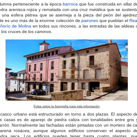
lumna perteneciente a la época
barroca
que fue construida en sillar d
edra arenisca rojiza y rematada con una cruz metálica que se sustent
 una esfera pétrea que se asemeja a la pieza del peón del ajedrez.
te es uno más de la enorme colección de
pairones
que pueblan el
Rea
ñorío de Molina
en todos sus rincones, a las entradas de las aldeas 
 los cruces de los caminos.
Pulsa sobre la fotografía para más información
 casco urbano está estructurado en torno a dos plazas. El aspecto d
s casas es de aparejo de piedra caliza con tonalidades entre gris 
rrón. Normalmente las fachadas están pintadas con un mortero de ca
arena rosácea, aunque algunos edificios conservan el aspecto d
edra seca. Los edificios pueden tener hasta cuatro plantas, qu