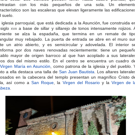
ontrastan con los más pequeños de una sola. Un element
racterístico son las escaleras que elevan ligeramente las edificacione
l suelo.​
 iglesia parroquial, que está dedicada a la Asunción, fue construida e
 siglo
xvii
a base de sillar y sillarejo de tonos intensamente rojizos. 
niente se alza la espadaña, que termina en un remate de tip
iangular muy rebajado. La puerta de entrada se abre en el muro sur
te un atrio abierto, y es semicircular y adovelada. El interior s
nforma por dos naves renovadas recientemente: tiene un pequeñ
tablo mayor de origen barroco al que han acoplado a sus laterale
ros dos del mismo estilo. En el centro se encuentra un cuadro d
a
Virgen María en Asunción
, como patrona de la iglesia y del pueblo. 
nto a ella destaca una talla de
San Juan Bautista
. Los altares laterale
osados en la cabecera del templo presentan un magnífico Cristo d
lla, así como a
San Roque
, la
Virgen del Rosario
y la
Virgen de l
abeza
.