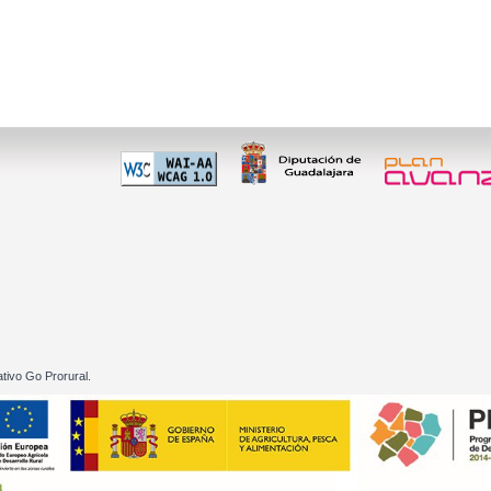
 60 01
tivo Go Prorural.