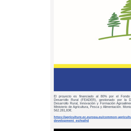
El proyecto es financiado al 80% por el Fondo
Desarrollo Rural (FEADER), gestionado por la D
Desarrollo Rural, Innovación y Formación Agroalim
Ministerio de Agricultura, Pesca y Alimentación. Monta
562.281,83€.
https://agriculture.ec.europa.eu/common-agricultur
development_es#eafrd