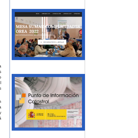
a
s
o
l
s
n
a
y
á