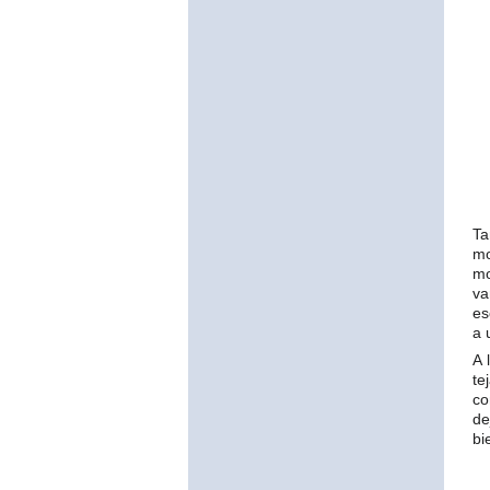
Ta
mo
mo
va
es
a 
A 
te
co
de
bi