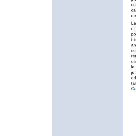
c
ca
de
La
el
po
tr
an
co
re
ot
l
ju
ad
ta
C