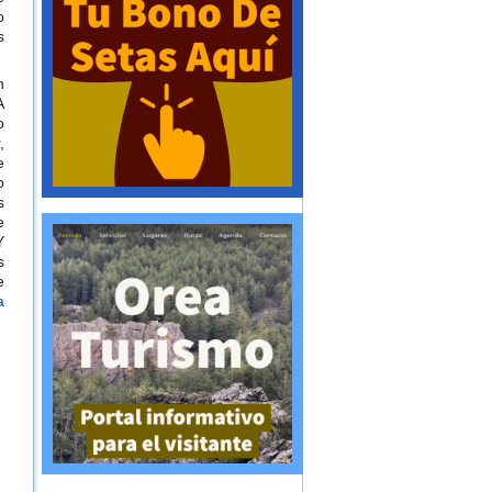
o
s
n
A
o
,
e
o
s
e
Y
s
e
a