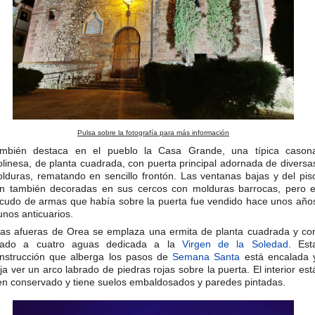
Pulsa sobre la fotografía para más información
mbién destaca en el pueblo la Casa Grande, una típica cason
linesa, de planta cuadrada, con puerta principal adornada de diversa
lduras, rematando en sencillo frontón. Las ventanas bajas y del pis
n también decoradas en sus cercos con molduras barrocas, pero e
cudo de armas que había sobre la puerta fue vendido hace unos año
unos anticuarios.
las afueras de Orea se emplaza una ermita de planta cuadrada y co
jado a cuatro aguas dedicada a la
Virgen de la Soledad
. Est
nstrucción que alberga los pasos de
Semana Santa
está encalada 
ja ver un arco labrado de piedras rojas sobre la puerta. El interior est
en conservado y tiene suelos embaldosados y paredes pintadas.