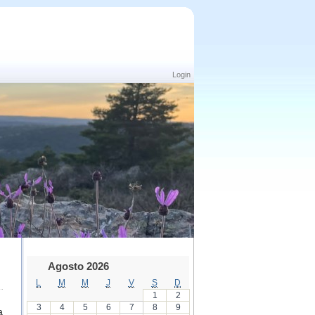
Login
Agosto 2026
L
M
M
J
V
S
D
1
2
3
4
5
6
7
8
9
a