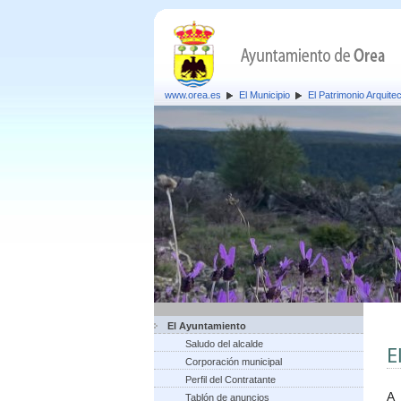
www.orea.es
El Municipio
El Patrimonio Arquite
El Ayuntamiento
Saludo del alcalde
E
Corporación municipal
Perfil del Contratante
A 
Tablón de anuncios