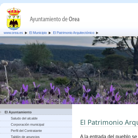
www.orea.es
El Municipio
El Patrimonio Arquitectónico
El Ayuntamiento
Saludo del alcalde
El Patrimonio Arq
Corporación municipal
Perfil del Contratante
A la entrada del pueblo se
Tablón de anuncios