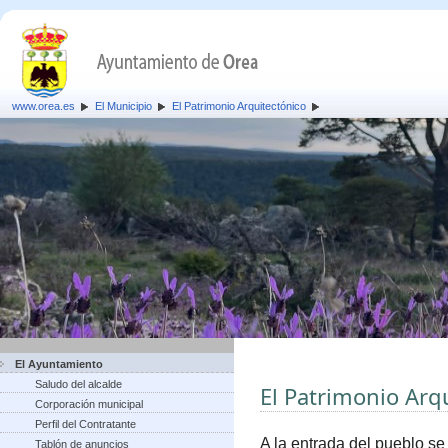
www.orea.es
El Municipio
El Patrimonio Arquitectónico
El Ayuntamiento
Saludo del alcalde
El Patrimonio Arq
Corporación municipal
Perfil del Contratante
A la entrada del pueblo se
Tablón de anuncios