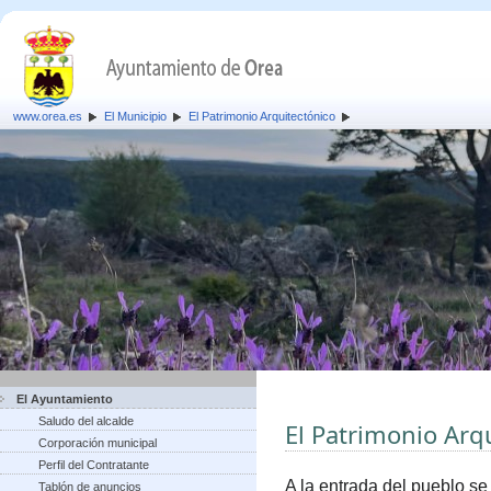
www.orea.es
El Municipio
El Patrimonio Arquitectónico
El Ayuntamiento
Saludo del alcalde
El Patrimonio Arq
Corporación municipal
Perfil del Contratante
A la entrada del pueblo se
Tablón de anuncios