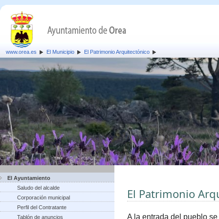
www.orea.es
El Municipio
El Patrimonio Arquitectónico
El Ayuntamiento
Saludo del alcalde
El Patrimonio Arq
Corporación municipal
Perfil del Contratante
A la entrada del pueblo se
Tablón de anuncios