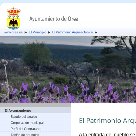
www.orea.es
El Municipio
El Patrimonio Arquitectónico
El Ayuntamiento
Saludo del alcalde
El Patrimonio Arq
Corporación municipal
Perfil del Contratante
A la entrada del pueblo se
Tablón de anuncios