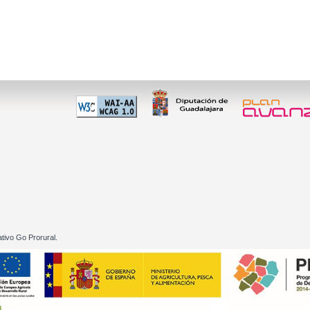
 60 01
tivo Go Prorural.