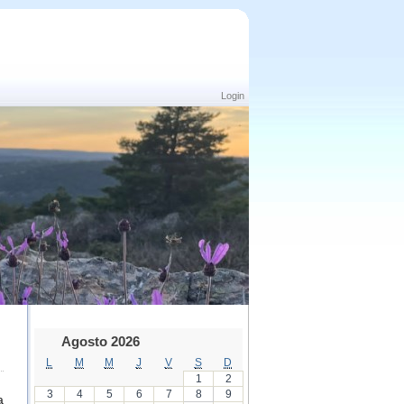
Login
Agosto 2026
L
M
M
J
V
S
D
1
2
3
4
5
6
7
8
9
a