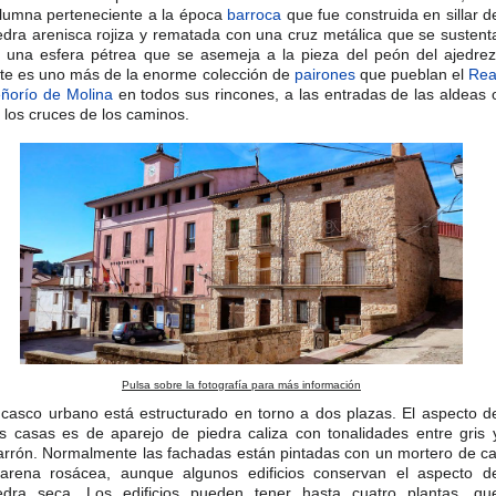
lumna perteneciente a la época
barroca
que fue construida en sillar d
edra arenisca rojiza y rematada con una cruz metálica que se sustent
 una esfera pétrea que se asemeja a la pieza del peón del ajedrez.
te es uno más de la enorme colección de
pairones
que pueblan el
Rea
ñorío de Molina
en todos sus rincones, a las entradas de las aldeas 
 los cruces de los caminos.
Pulsa sobre la fotografía para más información
 casco urbano está estructurado en torno a dos plazas. El aspecto d
s casas es de aparejo de piedra caliza con tonalidades entre gris 
rrón. Normalmente las fachadas están pintadas con un mortero de ca
arena rosácea, aunque algunos edificios conservan el aspecto d
edra seca. Los edificios pueden tener hasta cuatro plantas, qu