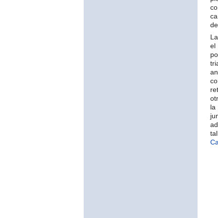
c
ca
de
La
el
po
tr
an
co
re
ot
l
ju
ad
ta
C