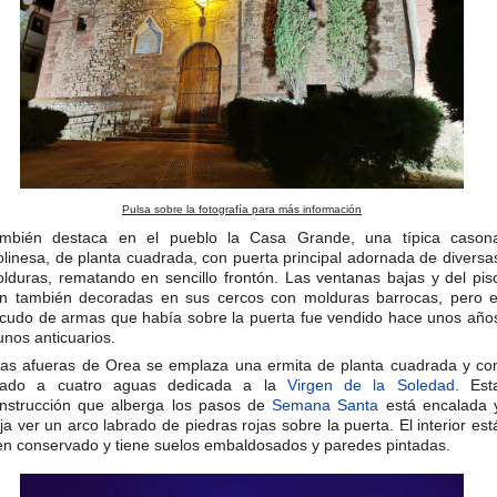
Pulsa sobre la fotografía para más información
mbién destaca en el pueblo la Casa Grande, una típica cason
linesa, de planta cuadrada, con puerta principal adornada de diversa
lduras, rematando en sencillo frontón. Las ventanas bajas y del pis
n también decoradas en sus cercos con molduras barrocas, pero e
cudo de armas que había sobre la puerta fue vendido hace unos año
unos anticuarios.
las afueras de Orea se emplaza una ermita de planta cuadrada y co
jado a cuatro aguas dedicada a la
Virgen de la Soledad
. Est
nstrucción que alberga los pasos de
Semana Santa
está encalada 
ja ver un arco labrado de piedras rojas sobre la puerta. El interior est
en conservado y tiene suelos embaldosados y paredes pintadas.