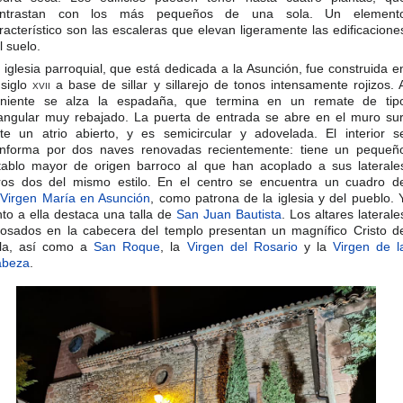
ontrastan con los más pequeños de una sola. Un element
racterístico son las escaleras que elevan ligeramente las edificacione
l suelo.​
 iglesia parroquial, que está dedicada a la Asunción, fue construida e
 siglo
xvii
a base de sillar y sillarejo de tonos intensamente rojizos. 
niente se alza la espadaña, que termina en un remate de tip
iangular muy rebajado. La puerta de entrada se abre en el muro sur
te un atrio abierto, y es semicircular y adovelada. El interior s
nforma por dos naves renovadas recientemente: tiene un pequeñ
tablo mayor de origen barroco al que han acoplado a sus laterale
ros dos del mismo estilo. En el centro se encuentra un cuadro d
a
Virgen María en Asunción
, como patrona de la iglesia y del pueblo. 
nto a ella destaca una talla de
San Juan Bautista
. Los altares laterale
osados en la cabecera del templo presentan un magnífico Cristo d
lla, así como a
San Roque
, la
Virgen del Rosario
y la
Virgen de l
abeza
.