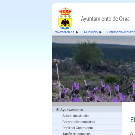
www.orea.es
El Municipio
El Patrimonio Arquite
El Ayuntamiento
Saludo del alcalde
E
Corporación municipal
Perfil del Contratante
A 
Tablón de anuncios