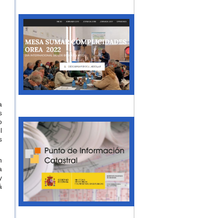
a
s
o
l
s
n
a
y
á