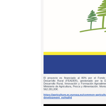
El proyecto es financiado al 80% por el Fondo
Desarrollo Rural (FEADER), gestionado por la D
Desarrollo Rural, Innovación y Formación Agroalim
Ministerio de Agricultura, Pesca y Alimentación. Monta
562.281,83€.
https://agriculture.ec.europa.eu/common-agricultur
development_es#eafrd