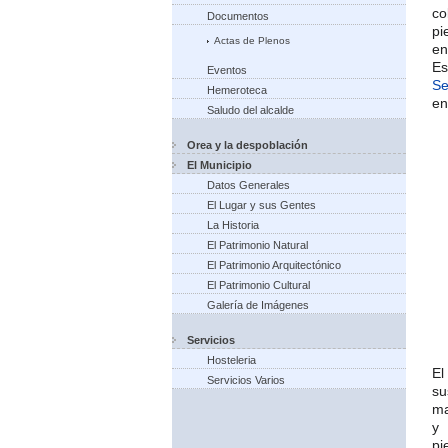
co
Documentos
pi
Actas de Plenos
en
Es
Eventos
Se
Hemeroteca
en
Saludo del alcalde
Orea y la despoblación
El Municipio
Datos Generales
El Lugar y sus Gentes
La Historia
El Patrimonio Natural
El Patrimonio Arquitectónico
El Patrimonio Cultural
Galería de Imágenes
Servicios
Hosteleria
El
Servicios Varios
su
ma
y 
pi