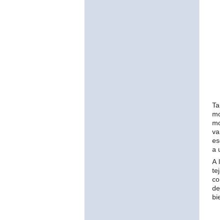
Ta
mo
mo
va
es
a 
A 
te
co
de
bi