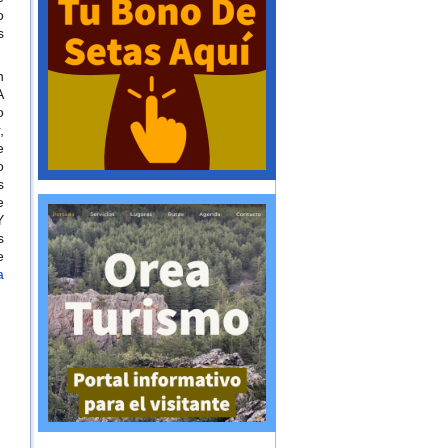
o
s
n
A
o
,
e
o
s
e
Y
s
e
a