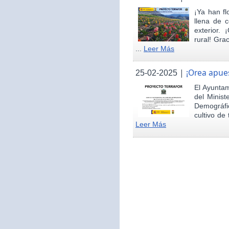
¡Ya han fl
llena de c
exterior.
rural! Gra
...
Leer Más
|
¡Orea apues
25-02-2025
El Ayunta
del Minist
Demográfi
cultivo de 
Leer Más