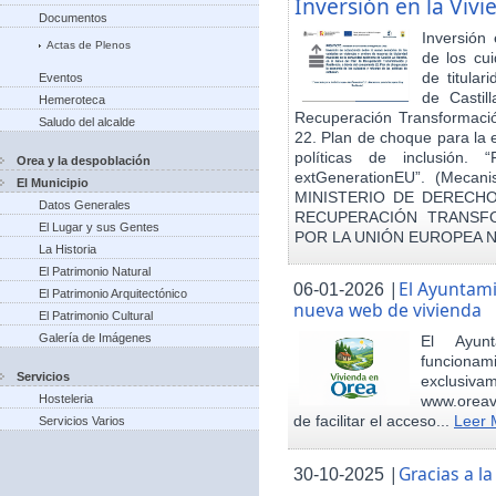
Inversión en la Viv
Documentos
Inversión
Actas de Plenos
de los cu
de titula
Eventos
de Castil
Hemeroteca
Recuperación Transformació
Saludo del alcalde
22. Plan de choque para la 
políticas de inclusión.
Orea y la despoblación
extGenerationEU”. (Mecani
El Municipio
MINISTERIO DE DERECHO
Datos Generales
RECUPERACIÓN TRANSFO
El Lugar y sus Gentes
POR LA UNIÓN EUROPEA 
La Historia
El Patrimonio Natural
|
El Ayuntam
06-01-2026
El Patrimonio Arquitectónico
nueva web de vivienda
El Patrimonio Cultural
Galería de Imágenes
El Ayun
funcionami
Servicios
exclusiv
Hosteleria
www.oreav
de facilitar el acceso...
Leer 
Servicios Varios
|
Gracias a 
30-10-2025