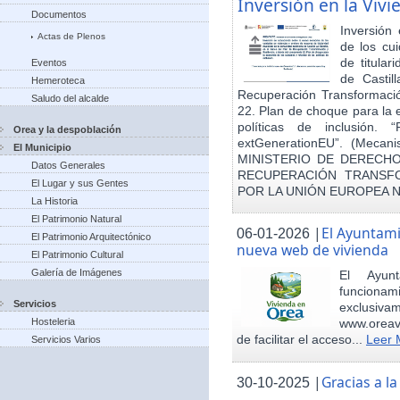
Inversión en la Viv
Documentos
Inversión
Actas de Plenos
de los cu
de titula
Eventos
de Castil
Hemeroteca
Recuperación Transformació
Saludo del alcalde
22. Plan de choque para la 
políticas de inclusión.
Orea y la despoblación
extGenerationEU”. (Mecani
El Municipio
MINISTERIO DE DERECHO
Datos Generales
RECUPERACIÓN TRANSFO
El Lugar y sus Gentes
POR LA UNIÓN EUROPEA 
La Historia
El Patrimonio Natural
|
El Ayuntam
06-01-2026
El Patrimonio Arquitectónico
nueva web de vivienda
El Patrimonio Cultural
Galería de Imágenes
El Ayun
funcionami
Servicios
exclusiv
Hosteleria
www.oreav
de facilitar el acceso...
Leer 
Servicios Varios
|
Gracias a 
30-10-2025