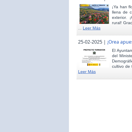
¡Ya han fl
llena de c
exterior.
rural! Gra
...
Leer Más
|
¡Orea apues
25-02-2025
El Ayunta
del Minist
Demográfi
cultivo de 
Leer Más