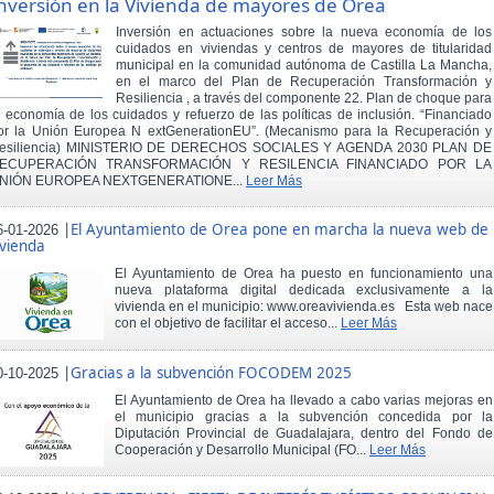
nversión en la Vivienda de mayores de Orea
Inversión en actuaciones sobre la nueva economía de los
cuidados en viviendas y centros de mayores de titularidad
municipal en la comunidad autónoma de Castilla La Mancha,
en el marco del Plan de Recuperación Transformación y
Resiliencia , a través del componente 22. Plan de choque para
a economía de los cuidados y refuerzo de las políticas de inclusión. “Financiado
or la Unión Europea N extGenerationEU”. (Mecanismo para la Recuperación y
esiliencia) MINISTERIO DE DERECHOS SOCIALES Y AGENDA 2030 PLAN DE
ECUPERACIÓN TRANSFORMACIÓN Y RESILENCIA FINANCIADO POR LA
NIÓN EUROPEA NEXTGENERATIONE...
Leer Más
|
El Ayuntamiento de Orea pone en marcha la nueva web de
6-01-2026
ivienda
El Ayuntamiento de Orea ha puesto en funcionamiento una
nueva plataforma digital dedicada exclusivamente a la
vivienda en el municipio: www.oreavivienda.es Esta web nace
con el objetivo de facilitar el acceso...
Leer Más
|
Gracias a la subvención FOCODEM 2025
0-10-2025
El Ayuntamiento de Orea ha llevado a cabo varias mejoras en
el municipio gracias a la subvención concedida por la
Diputación Provincial de Guadalajara, dentro del Fondo de
Cooperación y Desarrollo Municipal (FO...
Leer Más