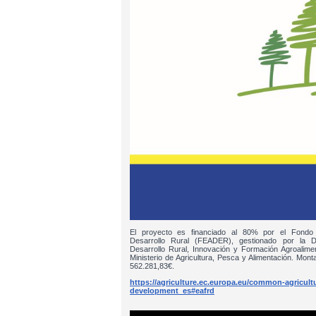
El proyecto es financiado al 80% por el Fondo
Desarrollo Rural (FEADER), gestionado por la D
Desarrollo Rural, Innovación y Formación Agroalim
Ministerio de Agricultura, Pesca y Alimentación. Monta
562.281,83€.
https://agriculture.ec.europa.eu/common-agricultur
development_es#eafrd