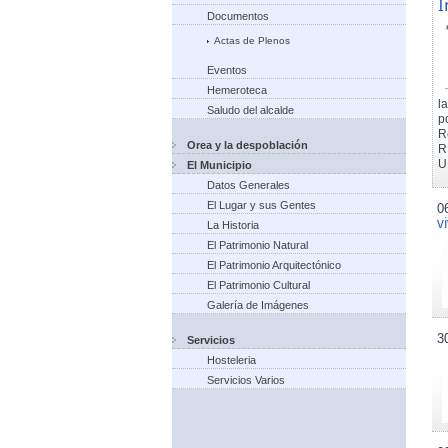
I
Documentos
Actas de Plenos
Eventos
Hemeroteca
l
Saludo del alcalde
p
R
Orea y la despoblación
R
U
El Municipio
Datos Generales
El Lugar y sus Gentes
0
v
La Historia
El Patrimonio Natural
El Patrimonio Arquitectónico
El Patrimonio Cultural
Galería de Imágenes
3
Servicios
Hosteleria
Servicios Varios