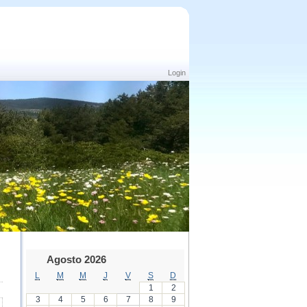
Login
Agosto 2026
L
M
M
J
V
S
D
1
2
3
4
5
6
7
8
9