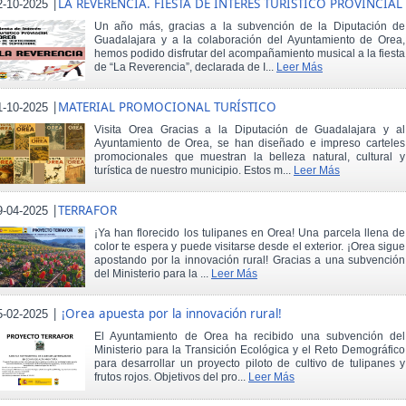
|
LA REVERENCIA. FIESTA DE INTERÉS TURÍSTICO PROVINCIAL
2-10-2025
Un año más, gracias a la subvención de la Diputación de
Guadalajara y a la colaboración del Ayuntamiento de Orea,
hemos podido disfrutar del acompañamiento musical a la fiesta
de “La Reverencia”, declarada de I...
Leer Más
|
MATERIAL PROMOCIONAL TURÍSTICO
1-10-2025
Visita Orea Gracias a la Diputación de Guadalajara y al
Ayuntamiento de Orea, se han diseñado e impreso carteles
promocionales que muestran la belleza natural, cultural y
turística de nuestro municipio. Estos m...
Leer Más
|
TERRAFOR
9-04-2025
¡Ya han florecido los tulipanes en Orea! Una parcela llena de
color te espera y puede visitarse desde el exterior. ¡Orea sigue
apostando por la innovación rural! Gracias a una subvención
del Ministerio para la ...
Leer Más
|
¡Orea apuesta por la innovación rural!
5-02-2025
El Ayuntamiento de Orea ha recibido una subvención del
Ministerio para la Transición Ecológica y el Reto Demográfico
para desarrollar un proyecto piloto de cultivo de tulipanes y
frutos rojos. Objetivos del pro...
Leer Más