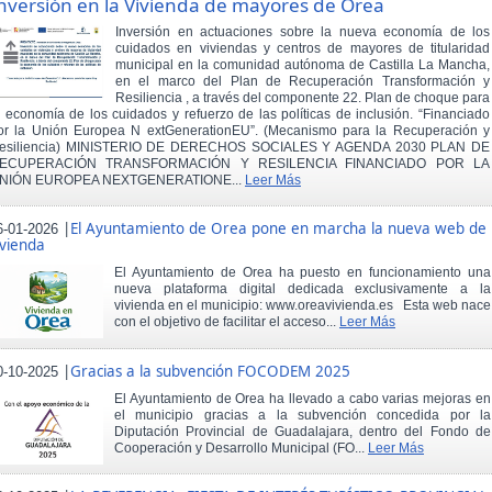
nversión en la Vivienda de mayores de Orea
Inversión en actuaciones sobre la nueva economía de los
cuidados en viviendas y centros de mayores de titularidad
municipal en la comunidad autónoma de Castilla La Mancha,
en el marco del Plan de Recuperación Transformación y
Resiliencia , a través del componente 22. Plan de choque para
a economía de los cuidados y refuerzo de las políticas de inclusión. “Financiado
or la Unión Europea N extGenerationEU”. (Mecanismo para la Recuperación y
esiliencia) MINISTERIO DE DERECHOS SOCIALES Y AGENDA 2030 PLAN DE
ECUPERACIÓN TRANSFORMACIÓN Y RESILENCIA FINANCIADO POR LA
NIÓN EUROPEA NEXTGENERATIONE...
Leer Más
|
El Ayuntamiento de Orea pone en marcha la nueva web de
6-01-2026
ivienda
El Ayuntamiento de Orea ha puesto en funcionamiento una
nueva plataforma digital dedicada exclusivamente a la
vivienda en el municipio: www.oreavivienda.es Esta web nace
con el objetivo de facilitar el acceso...
Leer Más
|
Gracias a la subvención FOCODEM 2025
0-10-2025
El Ayuntamiento de Orea ha llevado a cabo varias mejoras en
el municipio gracias a la subvención concedida por la
Diputación Provincial de Guadalajara, dentro del Fondo de
Cooperación y Desarrollo Municipal (FO...
Leer Más