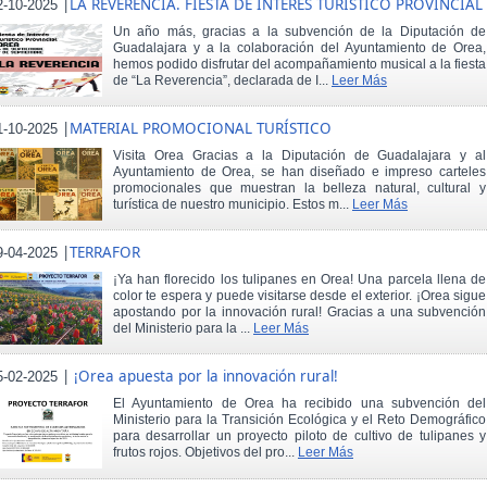
|
LA REVERENCIA. FIESTA DE INTERÉS TURÍSTICO PROVINCIAL
2-10-2025
Un año más, gracias a la subvención de la Diputación de
Guadalajara y a la colaboración del Ayuntamiento de Orea,
hemos podido disfrutar del acompañamiento musical a la fiesta
de “La Reverencia”, declarada de I...
Leer Más
|
MATERIAL PROMOCIONAL TURÍSTICO
1-10-2025
Visita Orea Gracias a la Diputación de Guadalajara y al
Ayuntamiento de Orea, se han diseñado e impreso carteles
promocionales que muestran la belleza natural, cultural y
turística de nuestro municipio. Estos m...
Leer Más
|
TERRAFOR
9-04-2025
¡Ya han florecido los tulipanes en Orea! Una parcela llena de
color te espera y puede visitarse desde el exterior. ¡Orea sigue
apostando por la innovación rural! Gracias a una subvención
del Ministerio para la ...
Leer Más
|
¡Orea apuesta por la innovación rural!
5-02-2025
El Ayuntamiento de Orea ha recibido una subvención del
Ministerio para la Transición Ecológica y el Reto Demográfico
para desarrollar un proyecto piloto de cultivo de tulipanes y
frutos rojos. Objetivos del pro...
Leer Más