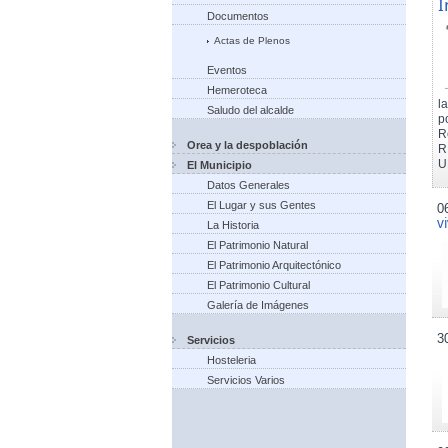
I
Documentos
Actas de Plenos
Eventos
Hemeroteca
l
Saludo del alcalde
p
R
Orea y la despoblación
R
U
El Municipio
Datos Generales
El Lugar y sus Gentes
0
v
La Historia
El Patrimonio Natural
El Patrimonio Arquitectónico
El Patrimonio Cultural
Galería de Imágenes
3
Servicios
Hosteleria
Servicios Varios