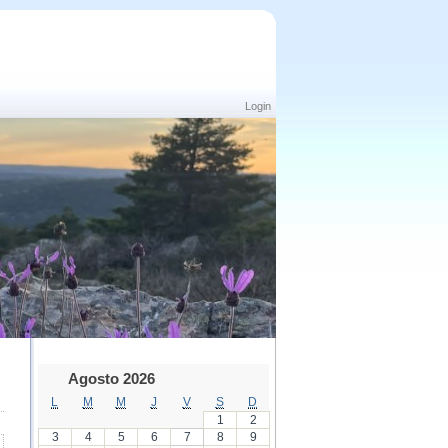
Login
Agosto 2026
L
M
M
J
V
S
D
1
2
3
4
5
6
7
8
9