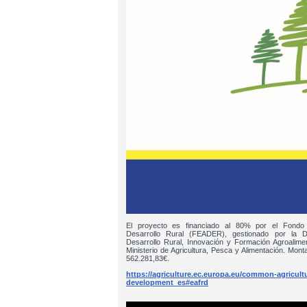
El proyecto es financiado al 80% por el Fondo
Desarrollo Rural (FEADER), gestionado por la D
Desarrollo Rural, Innovación y Formación Agroalim
Ministerio de Agricultura, Pesca y Alimentación. Monta
562.281,83€.
https://agriculture.ec.europa.eu/common-agricultur
development_es#eafrd