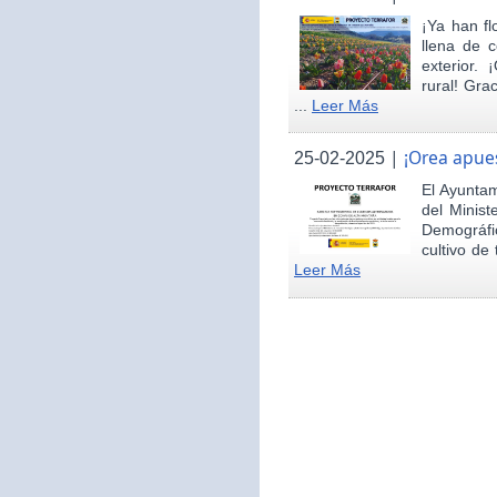
¡Ya han fl
llena de c
exterior.
rural! Gra
...
Leer Más
|
¡Orea apues
25-02-2025
El Ayunta
del Minist
Demográfi
cultivo de 
Leer Más