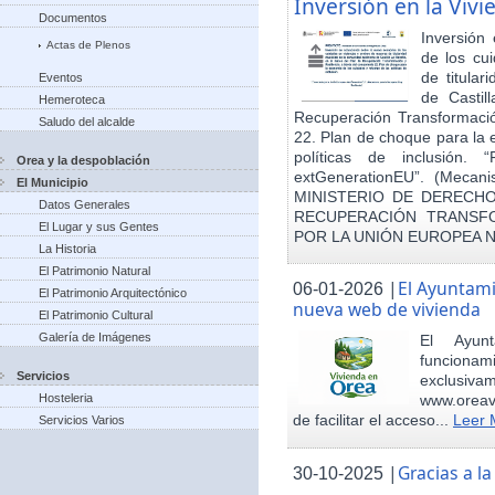
Inversión en la Viv
Documentos
Inversión
Actas de Plenos
de los cu
de titula
Eventos
de Castil
Hemeroteca
Recuperación Transformació
Saludo del alcalde
22. Plan de choque para la 
políticas de inclusión.
Orea y la despoblación
extGenerationEU”. (Mecani
El Municipio
MINISTERIO DE DERECHO
Datos Generales
RECUPERACIÓN TRANSFO
El Lugar y sus Gentes
POR LA UNIÓN EUROPEA 
La Historia
El Patrimonio Natural
|
El Ayuntam
06-01-2026
El Patrimonio Arquitectónico
nueva web de vivienda
El Patrimonio Cultural
Galería de Imágenes
El Ayun
funcionami
Servicios
exclusiv
Hosteleria
www.oreav
de facilitar el acceso...
Leer 
Servicios Varios
|
Gracias a 
30-10-2025