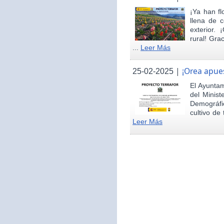
¡Ya han fl
llena de c
exterior.
rural! Gra
...
Leer Más
|
¡Orea apues
25-02-2025
El Ayunta
del Minist
Demográfi
cultivo de 
Leer Más