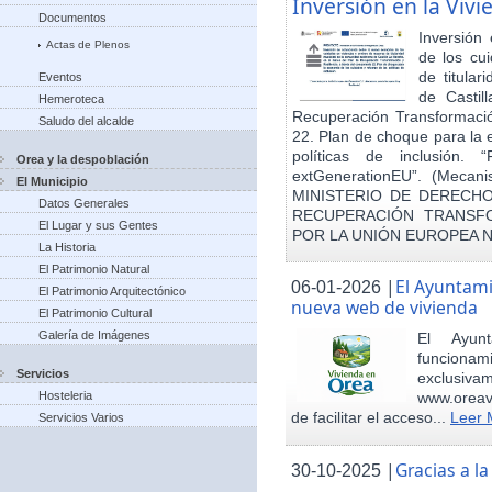
Inversión en la Viv
Documentos
Inversión
Actas de Plenos
de los cu
de titula
Eventos
de Castil
Hemeroteca
Recuperación Transformació
Saludo del alcalde
22. Plan de choque para la 
políticas de inclusión.
Orea y la despoblación
extGenerationEU”. (Mecani
El Municipio
MINISTERIO DE DERECHO
Datos Generales
RECUPERACIÓN TRANSFO
El Lugar y sus Gentes
POR LA UNIÓN EUROPEA 
La Historia
El Patrimonio Natural
|
El Ayuntam
06-01-2026
El Patrimonio Arquitectónico
nueva web de vivienda
El Patrimonio Cultural
Galería de Imágenes
El Ayun
funcionami
Servicios
exclusiv
Hosteleria
www.oreav
de facilitar el acceso...
Leer 
Servicios Varios
|
Gracias a 
30-10-2025