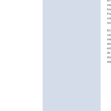
en
na
ho
Fi
cr
su
En
ca
me
de
em
de
du
aqu