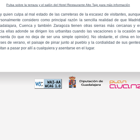
Pulsa sobre la terraza y el salón del Hotel Restaurante Alto Tajo para más información
y quien culpa al mal estado de las carreteras de la escasez de visitantes, aunqu
rsonalmente considero como principal razón la sencilla realidad de que Madrid
adalajara, Cuenca y también Zaragoza tienen otras sierras más cercanas y e
cia ellas adonde se dirigen los urbanitas cuando las vacaciones o la ocasión s
esenta (lo que no deja de ser una simple opinión). No obstante, el clima en lo
ses de verano, el paisaje de pinar junto al pueblo y la cordialidad de sus gentes
itan a pasar por allí a cualquiera y asentarse en el lugar.
 60 01