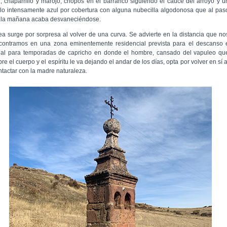
j, chaparrillo y marojo, chopos en el barranco siguiendo el cauce del arroyo y u
elo intensamente azul por cobertura con alguna nubecilla algodonosa que al pas
 la mañana acaba desvaneciéndose.
ea surge por sorpresa al volver de una curva. Se advierte en la distancia que no
contramos en una zona eminentemente residencial prevista para el descanso 
eal para temporadas de capricho en donde el hombre, cansado del vapuleo qu
re el cuerpo y el espíritu le va dejando el andar de los días, opta por volver en sí a
ntactar con la madre naturaleza.