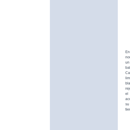
En
no
un 
ba
Ca
li
bl
re
el
ac
su
ti