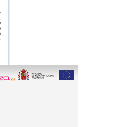
e
,
s
e
s
,