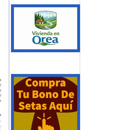
a
l
s
l
n
a
.
,