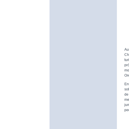
Au
Ch
tu
pr
mo
Or
En
sob
de
me
ju
pe