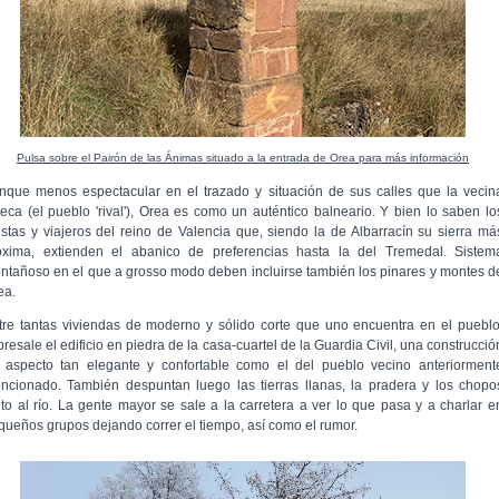
Pulsa sobre el Pairón de las Ánimas situado a la entrada de Orea para más información
nque menos espectacular en el trazado y situación de sus calles que la vecin
eca (el pueblo 'rival'), Orea es como un auténtico balneario. Y bien lo saben lo
ristas y viajeros del reino de Valencia que, siendo la de Albarracín su sierra má
óxima, extienden el abanico de preferencias hasta la del Tremedal. Sistem
ntañoso en el que a grosso modo deben incluirse también los pinares y montes d
ea.
tre tantas viviendas de moderno y sólido corte que uno encuentra en el pueblo
resale el edificio en piedra de la casa-cuartel de la Guardia Civil, una construcció
 aspecto tan elegante y confortable como el del pueblo vecino anteriorment
ncionado. También despuntan luego las tierras llanas, la pradera y los chopo
nto al río. La gente mayor se sale a la carretera a ver lo que pasa y a charlar e
queños grupos dejando correr el tiempo, así como el rumor.