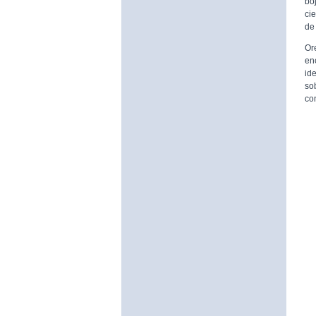
bo
ci
de
Or
en
id
sob
co