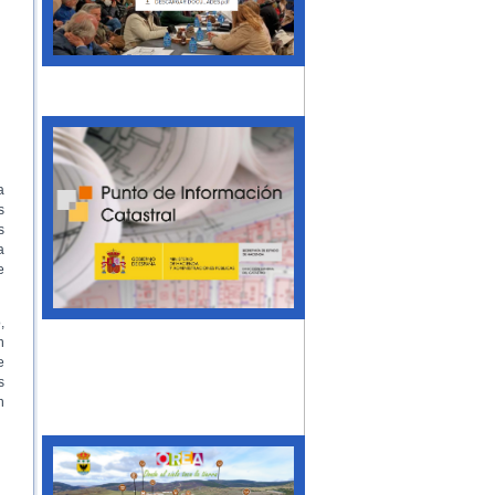
a
s
s
a
e
,
n
e
s
n