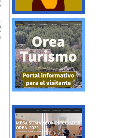
n
o
s
e
e
l