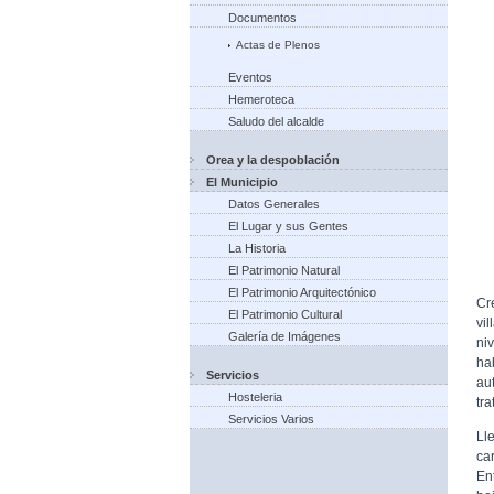
Documentos
Actas de Plenos
Eventos
Hemeroteca
Saludo del alcalde
Orea y la despoblación
El Municipio
Datos Generales
El Lugar y sus Gentes
La Historia
El Patrimonio Natural
El Patrimonio Arquitectónico
Cr
El Patrimonio Cultural
vil
Galería de Imágenes
ni
ha
Servicios
au
Hosteleria
tr
Servicios Varios
Ll
car
En