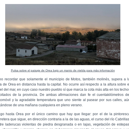
Pulsa sobre el paisaje de Orea bajo un manto de niebla para más información
eo recordar que solamente el municipio de Motos, también molinés, supera a l
la de Orea en distancia hasta la capital. No ocurre así respecto a la altura sobre e
vel del mar, en cuyo caso nuestro pueblo sí que marca la cota más alta en los techo
bitados de la provincia. De ambas afirmaciones dan fe el cuentakilómetros de
tomóvil y la agradable temperatura que uno siente al pasear por sus calles, aú
atándose de una mañana cualquiera en pleno verano.
ego hasta Orea por el único camino que hay que llegar: por el de la pintoresc
retera que sigue, en dirección contraria a la de las aguas, el curso del río Cabrillas
tre laderucas violentas de piedra desgranada o en lajas, vegetación de estepas