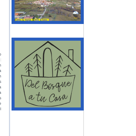
o
:
n
a
n
s
a
a
s
e
l