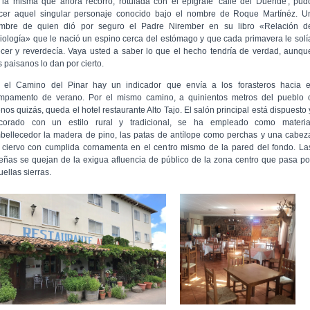
 la misma que ahora recorro, rotulada con el epígrafe 'calle del Duende', pud
cer aquel singular personaje conocido bajo el nombre de Roque Martínéz. U
mbre de quien dió por seguro el Padre Nirember en su libro «Relación d
siología» que le nació un espino cerca del estómago y que cada primavera le solí
ecer y reverdecía. Vaya usted a saber lo que el hecho tendría de verdad, aunqu
s paisanos lo dan por cierto.
 el Camino del Pinar hay un indicador que envía a los forasteros hacia e
mpamento de verano. Por el mismo camino, a quinientos metros del pueblo 
nos quizás, queda el hotel restaurante Alto Tajo. El salón principal está dispuesto 
corado con un estilo rural y tradicional, se ha empleado como materia
bellecedor la madera de pino, las patas de antílope como perchas y una cabez
 ciervo con cumplida cornamenta en el centro mismo de la pared del fondo. La
eñas se quejan de la exigua afluencia de público de la zona centro que pasa po
ellas sierras.