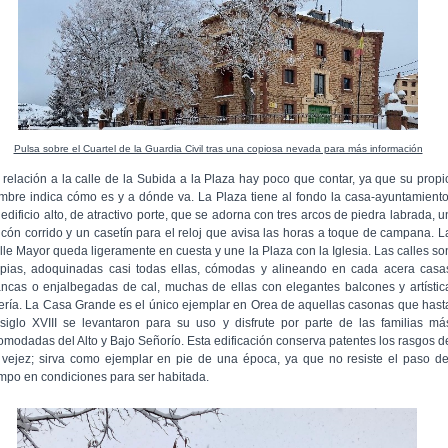
Pulsa sobre el Cuartel de la Guardia Civil tras una copiosa nevada para más información
 relación a la calle de la Subida a la Plaza hay poco que contar, ya que su propi
mbre indica cómo es y a dónde va. La Plaza tiene al fondo la casa-ayuntamiento
edificio alto, de atractivo porte, que se adorna con tres arcos de piedra labrada, u
lcón corrido y un casetín para el reloj que avisa las horas a toque de campana. L
lle Mayor queda ligeramente en cuesta y une la Plaza con la Iglesia. Las calles so
mpias, adoquinadas casi todas ellas, cómodas y alineando en cada acera casa
ancas o enjalbegadas de cal, muchas de ellas con elegantes balcones y artístic
jería. La Casa Grande es el único ejemplar en Orea de aquellas casonas que hast
 siglo XVIII se levantaron para su uso y disfrute por parte de las familias má
omodadas del Alto y Bajo Señorío. Esta edificación conserva patentes los rasgos d
 vejez; sirva como ejemplar en pie de una época, ya que no resiste el paso de
empo en condiciones para ser habitada.