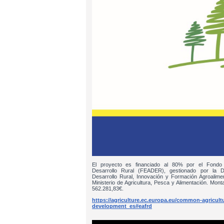
El proyecto es financiado al 80% por el Fondo
Desarrollo Rural (FEADER), gestionado por la D
Desarrollo Rural, Innovación y Formación Agroalim
Ministerio de Agricultura, Pesca y Alimentación. Monta
562.281,83€.
https://agriculture.ec.europa.eu/common-agricultur
development_es#eafrd