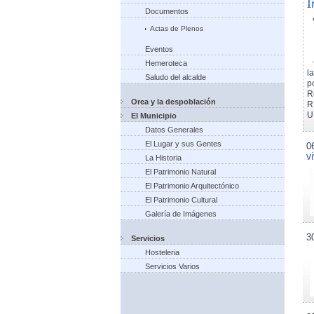
I
Documentos
Actas de Plenos
Eventos
Hemeroteca
l
Saludo del alcalde
p
R
Orea y la despoblación
R
U
El Municipio
Datos Generales
El Lugar y sus Gentes
0
v
La Historia
El Patrimonio Natural
El Patrimonio Arquitectónico
El Patrimonio Cultural
Galería de Imágenes
3
Servicios
Hosteleria
Servicios Varios