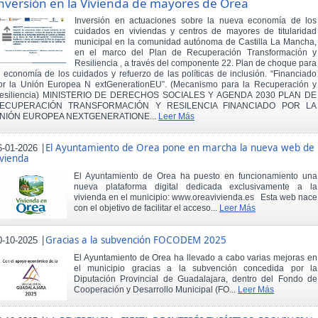
nversión en la Vivienda de mayores de Orea
Inversión en actuaciones sobre la nueva economía de los
cuidados en viviendas y centros de mayores de titularidad
municipal en la comunidad autónoma de Castilla La Mancha,
en el marco del Plan de Recuperación Transformación y
Resiliencia , a través del componente 22. Plan de choque para
a economía de los cuidados y refuerzo de las políticas de inclusión. “Financiado
or la Unión Europea N extGenerationEU”. (Mecanismo para la Recuperación y
esiliencia) MINISTERIO DE DERECHOS SOCIALES Y AGENDA 2030 PLAN DE
ECUPERACIÓN TRANSFORMACIÓN Y RESILENCIA FINANCIADO POR LA
NIÓN EUROPEA NEXTGENERATIONE...
Leer Más
|
El Ayuntamiento de Orea pone en marcha la nueva web de
6-01-2026
ivienda
El Ayuntamiento de Orea ha puesto en funcionamiento una
nueva plataforma digital dedicada exclusivamente a la
vivienda en el municipio: www.oreavivienda.es Esta web nace
con el objetivo de facilitar el acceso...
Leer Más
|
Gracias a la subvención FOCODEM 2025
0-10-2025
El Ayuntamiento de Orea ha llevado a cabo varias mejoras en
el municipio gracias a la subvención concedida por la
Diputación Provincial de Guadalajara, dentro del Fondo de
Cooperación y Desarrollo Municipal (FO...
Leer Más