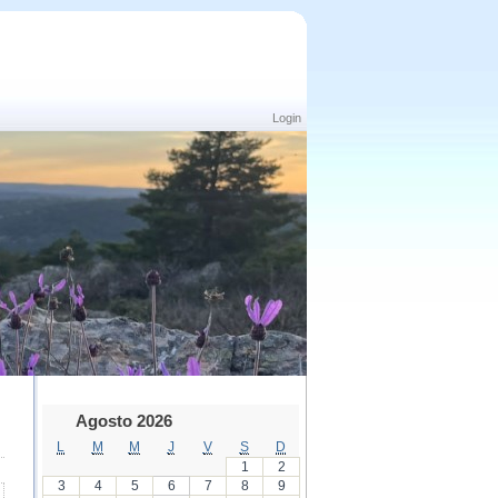
Login
Agosto 2026
L
M
M
J
V
S
D
1
2
3
4
5
6
7
8
9