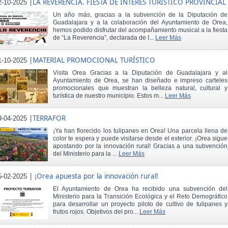
|
LA REVERENCIA. FIESTA DE INTERÉS TURÍSTICO PROVINCIAL
2-10-2025
Un año más, gracias a la subvención de la Diputación de
Guadalajara y a la colaboración del Ayuntamiento de Orea,
hemos podido disfrutar del acompañamiento musical a la fiesta
de “La Reverencia”, declarada de I...
Leer Más
|
MATERIAL PROMOCIONAL TURÍSTICO
1-10-2025
Visita Orea Gracias a la Diputación de Guadalajara y al
Ayuntamiento de Orea, se han diseñado e impreso carteles
promocionales que muestran la belleza natural, cultural y
turística de nuestro municipio. Estos m...
Leer Más
|
TERRAFOR
9-04-2025
¡Ya han florecido los tulipanes en Orea! Una parcela llena de
color te espera y puede visitarse desde el exterior. ¡Orea sigue
apostando por la innovación rural! Gracias a una subvención
del Ministerio para la ...
Leer Más
|
¡Orea apuesta por la innovación rural!
5-02-2025
El Ayuntamiento de Orea ha recibido una subvención del
Ministerio para la Transición Ecológica y el Reto Demográfico
para desarrollar un proyecto piloto de cultivo de tulipanes y
frutos rojos. Objetivos del pro...
Leer Más