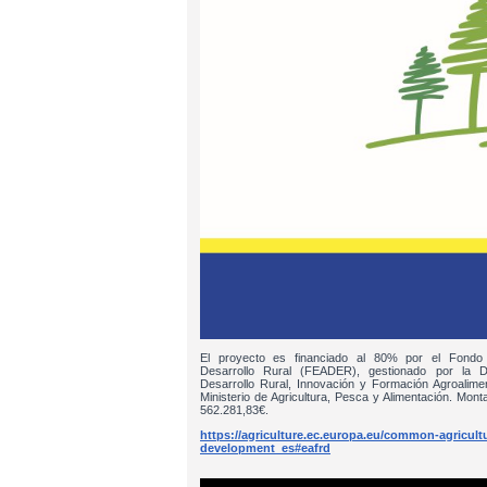
El proyecto es financiado al 80% por el Fondo
Desarrollo Rural (FEADER), gestionado por la D
Desarrollo Rural, Innovación y Formación Agroalim
Ministerio de Agricultura, Pesca y Alimentación. Monta
562.281,83€.
https://agriculture.ec.europa.eu/common-agricultur
development_es#eafrd