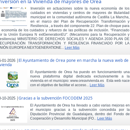
nversión en la Vivienda de mayores de Orea
Inversión en actuaciones sobre la nueva economía de los
cuidados en viviendas y centros de mayores de titularidad
municipal en la comunidad autónoma de Castilla La Mancha,
en el marco del Plan de Recuperación Transformación y
Resiliencia , a través del componente 22. Plan de choque para
a economía de los cuidados y refuerzo de las políticas de inclusión. “Financiado
or la Unión Europea N extGenerationEU”. (Mecanismo para la Recuperación y
esiliencia) MINISTERIO DE DERECHOS SOCIALES Y AGENDA 2030 PLAN DE
ECUPERACIÓN TRANSFORMACIÓN Y RESILENCIA FINANCIADO POR LA
NIÓN EUROPEA NEXTGENERATIONE...
Leer Más
|
El Ayuntamiento de Orea pone en marcha la nueva web de
6-01-2026
ivienda
El Ayuntamiento de Orea ha puesto en funcionamiento una
nueva plataforma digital dedicada exclusivamente a la
vivienda en el municipio: www.oreavivienda.es Esta web nace
con el objetivo de facilitar el acceso...
Leer Más
|
Gracias a la subvención FOCODEM 2025
0-10-2025
El Ayuntamiento de Orea ha llevado a cabo varias mejoras en
el municipio gracias a la subvención concedida por la
Diputación Provincial de Guadalajara, dentro del Fondo de
Cooperación y Desarrollo Municipal (FO...
Leer Más