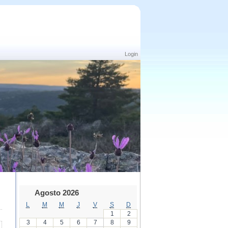
Login
Agosto 2026
L
M
M
J
V
S
D
1
2
3
4
5
6
7
8
9