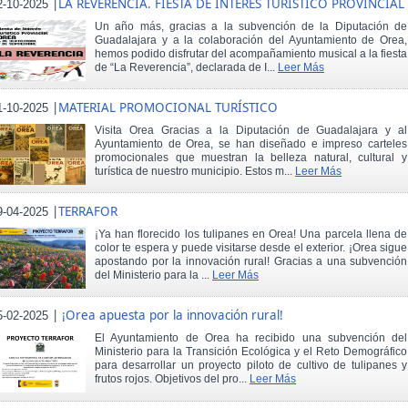
|
LA REVERENCIA. FIESTA DE INTERÉS TURÍSTICO PROVINCIAL
2-10-2025
Un año más, gracias a la subvención de la Diputación de
Guadalajara y a la colaboración del Ayuntamiento de Orea,
hemos podido disfrutar del acompañamiento musical a la fiesta
de “La Reverencia”, declarada de I...
Leer Más
|
MATERIAL PROMOCIONAL TURÍSTICO
1-10-2025
Visita Orea Gracias a la Diputación de Guadalajara y al
Ayuntamiento de Orea, se han diseñado e impreso carteles
promocionales que muestran la belleza natural, cultural y
turística de nuestro municipio. Estos m...
Leer Más
|
TERRAFOR
9-04-2025
¡Ya han florecido los tulipanes en Orea! Una parcela llena de
color te espera y puede visitarse desde el exterior. ¡Orea sigue
apostando por la innovación rural! Gracias a una subvención
del Ministerio para la ...
Leer Más
|
¡Orea apuesta por la innovación rural!
5-02-2025
El Ayuntamiento de Orea ha recibido una subvención del
Ministerio para la Transición Ecológica y el Reto Demográfico
para desarrollar un proyecto piloto de cultivo de tulipanes y
frutos rojos. Objetivos del pro...
Leer Más