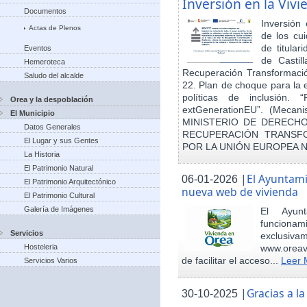
Inversión en la Viv
Documentos
Inversión
Actas de Plenos
de los cu
de titula
Eventos
de Castil
Hemeroteca
Recuperación Transformació
Saludo del alcalde
22. Plan de choque para la 
políticas de inclusión.
Orea y la despoblación
extGenerationEU”. (Mecani
El Municipio
MINISTERIO DE DERECHO
Datos Generales
RECUPERACIÓN TRANSFO
El Lugar y sus Gentes
POR LA UNIÓN EUROPEA 
La Historia
El Patrimonio Natural
|
El Ayuntam
06-01-2026
El Patrimonio Arquitectónico
nueva web de vivienda
El Patrimonio Cultural
Galería de Imágenes
El Ayun
funcionami
Servicios
exclusiv
Hosteleria
www.oreav
de facilitar el acceso...
Leer 
Servicios Varios
|
Gracias a 
30-10-2025