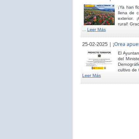
¡Ya han fl
llena de c
exterior.
rural! Gra
...
Leer Más
|
¡Orea apues
25-02-2025
El Ayunta
del Minist
Demográfi
cultivo de 
Leer Más