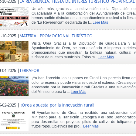
|
LA REVERENCIA. FIESTA DE INTERÉS TURÍSTICO PROVINCIAL
2-10-2025
Un año más, gracias a la subvención de la Diputación de
Guadalajara y a la colaboración del Ayuntamiento de Orea,
hemos podido disfrutar del acompañamiento musical a la fiesta
de “La Reverencia”, declarada de I...
Leer Más
|
MATERIAL PROMOCIONAL TURÍSTICO
1-10-2025
Visita Orea Gracias a la Diputación de Guadalajara y al
Ayuntamiento de Orea, se han diseñado e impreso carteles
promocionales que muestran la belleza natural, cultural y
turística de nuestro municipio. Estos m...
Leer Más
|
TERRAFOR
9-04-2025
¡Ya han florecido los tulipanes en Orea! Una parcela llena de
color te espera y puede visitarse desde el exterior. ¡Orea sigue
apostando por la innovación rural! Gracias a una subvención
del Ministerio para la ...
Leer Más
|
¡Orea apuesta por la innovación rural!
5-02-2025
El Ayuntamiento de Orea ha recibido una subvención del
Ministerio para la Transición Ecológica y el Reto Demográfico
para desarrollar un proyecto piloto de cultivo de tulipanes y
frutos rojos. Objetivos del pro...
Leer Más