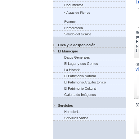
I
Documentos
Actas de Plenos
Eventos
Hemeroteca
l
Saludo del alcalde
p
R
Orea y la despoblación
R
U
El Municipio
Datos Generales
El Lugar y sus Gentes
0
v
La Historia
El Patrimonio Natural
El Patrimonio Arquitectónico
El Patrimonio Cultural
Galería de Imágenes
3
Servicios
Hosteleria
Servicios Varios