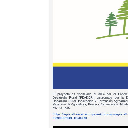
El proyecto es financiado al 80% por el Fondo
Desarrollo Rural (FEADER), gestionado por la D
Desarrollo Rural, Innovación y Formación Agroalim
Ministerio de Agricultura, Pesca y Alimentación. Monta
562.281,83€.
https://agriculture.ec.europa.eu/common-agricultur
development_es#eafrd