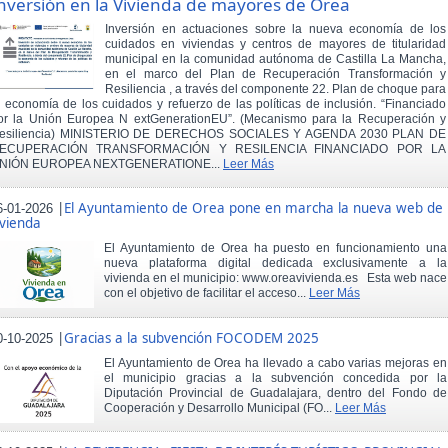
nversión en la Vivienda de mayores de Orea
Inversión en actuaciones sobre la nueva economía de los
cuidados en viviendas y centros de mayores de titularidad
municipal en la comunidad autónoma de Castilla La Mancha,
en el marco del Plan de Recuperación Transformación y
Resiliencia , a través del componente 22. Plan de choque para
a economía de los cuidados y refuerzo de las políticas de inclusión. “Financiado
or la Unión Europea N extGenerationEU”. (Mecanismo para la Recuperación y
esiliencia) MINISTERIO DE DERECHOS SOCIALES Y AGENDA 2030 PLAN DE
ECUPERACIÓN TRANSFORMACIÓN Y RESILENCIA FINANCIADO POR LA
NIÓN EUROPEA NEXTGENERATIONE...
Leer Más
|
El Ayuntamiento de Orea pone en marcha la nueva web de
6-01-2026
ivienda
El Ayuntamiento de Orea ha puesto en funcionamiento una
nueva plataforma digital dedicada exclusivamente a la
vivienda en el municipio: www.oreavivienda.es Esta web nace
con el objetivo de facilitar el acceso...
Leer Más
|
Gracias a la subvención FOCODEM 2025
0-10-2025
El Ayuntamiento de Orea ha llevado a cabo varias mejoras en
el municipio gracias a la subvención concedida por la
Diputación Provincial de Guadalajara, dentro del Fondo de
Cooperación y Desarrollo Municipal (FO...
Leer Más