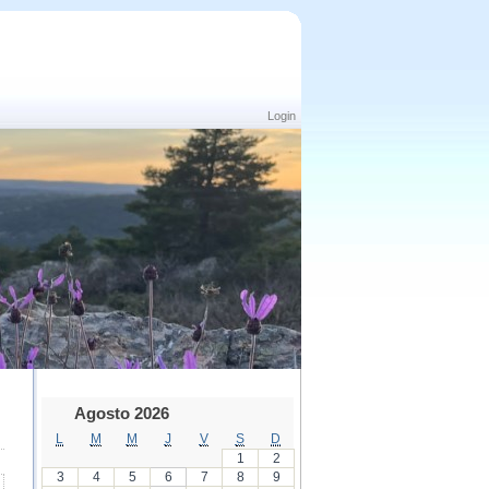
Login
Agosto 2026
L
M
M
J
V
S
D
1
2
3
4
5
6
7
8
9