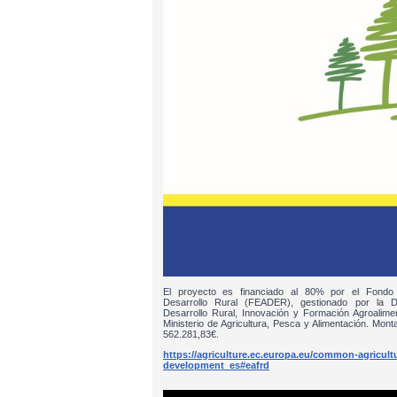
El proyecto es financiado al 80% por el Fondo
Desarrollo Rural (FEADER), gestionado por la D
Desarrollo Rural, Innovación y Formación Agroalim
Ministerio de Agricultura, Pesca y Alimentación. Monta
562.281,83€.
https://agriculture.ec.europa.eu/common-agricultur
development_es#eafrd