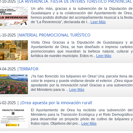
|
LA REVERENCIA. FIESTA DE INTERÉS TURÍSTICO PROVINCIAL
2-10-2025
Un año más, gracias a la subvención de la Diputación de
Guadalajara y a la colaboración del Ayuntamiento de Orea,
hemos podido disfrutar del acompañamiento musical a la fiesta
de “La Reverencia”, declarada de I...
Leer Más
|
MATERIAL PROMOCIONAL TURÍSTICO
1-10-2025
Visita Orea Gracias a la Diputación de Guadalajara y al
Ayuntamiento de Orea, se han diseñado e impreso carteles
promocionales que muestran la belleza natural, cultural y
turística de nuestro municipio. Estos m...
Leer Más
|
TERRAFOR
9-04-2025
¡Ya han florecido los tulipanes en Orea! Una parcela llena de
color te espera y puede visitarse desde el exterior. ¡Orea sigue
apostando por la innovación rural! Gracias a una subvención
del Ministerio para la ...
Leer Más
|
¡Orea apuesta por la innovación rural!
5-02-2025
El Ayuntamiento de Orea ha recibido una subvención del
Ministerio para la Transición Ecológica y el Reto Demográfico
para desarrollar un proyecto piloto de cultivo de tulipanes y
frutos rojos. Objetivos del pro...
Leer Más