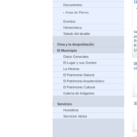
I
Documentos
Actas de Plenos
Eventos
Hemeroteca
l
Saludo del alcalde
p
R
Orea y la despoblación
R
U
El Municipio
Datos Generales
El Lugar y sus Gentes
0
v
La Historia
El Patrimonio Natural
El Patrimonio Arquitectónico
El Patrimonio Cultural
Galería de Imágenes
3
Servicios
Hosteleria
Servicios Varios