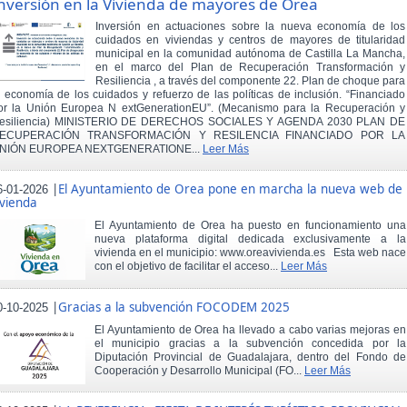
nversión en la Vivienda de mayores de Orea
Inversión en actuaciones sobre la nueva economía de los
cuidados en viviendas y centros de mayores de titularidad
municipal en la comunidad autónoma de Castilla La Mancha,
en el marco del Plan de Recuperación Transformación y
Resiliencia , a través del componente 22. Plan de choque para
a economía de los cuidados y refuerzo de las políticas de inclusión. “Financiado
or la Unión Europea N extGenerationEU”. (Mecanismo para la Recuperación y
esiliencia) MINISTERIO DE DERECHOS SOCIALES Y AGENDA 2030 PLAN DE
ECUPERACIÓN TRANSFORMACIÓN Y RESILENCIA FINANCIADO POR LA
NIÓN EUROPEA NEXTGENERATIONE...
Leer Más
|
El Ayuntamiento de Orea pone en marcha la nueva web de
6-01-2026
ivienda
El Ayuntamiento de Orea ha puesto en funcionamiento una
nueva plataforma digital dedicada exclusivamente a la
vivienda en el municipio: www.oreavivienda.es Esta web nace
con el objetivo de facilitar el acceso...
Leer Más
|
Gracias a la subvención FOCODEM 2025
0-10-2025
El Ayuntamiento de Orea ha llevado a cabo varias mejoras en
el municipio gracias a la subvención concedida por la
Diputación Provincial de Guadalajara, dentro del Fondo de
Cooperación y Desarrollo Municipal (FO...
Leer Más