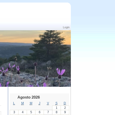
Login
Agosto 2026
L
M
M
J
V
S
D
1
2
3
4
5
6
7
8
9