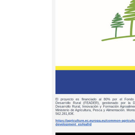
El proyecto es financiado al 80% por el Fondo
Desarrollo Rural (FEADER), gestionado por la D
Desarrollo Rural, Innovación y Formación Agroalim
Ministerio de Agricultura, Pesca y Alimentación. Monta
562.281,83€.
https://agriculture.ec.europa.eu/common-agricultur
development_es#eafrd