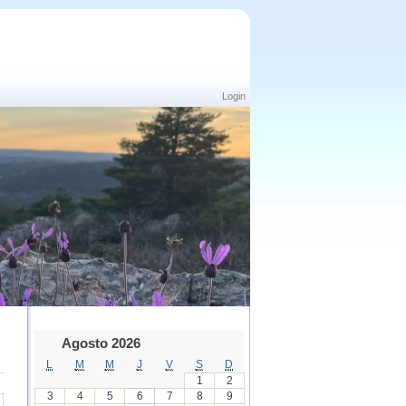
Login
Agosto 2026
L
M
M
J
V
S
D
1
2
3
4
5
6
7
8
9