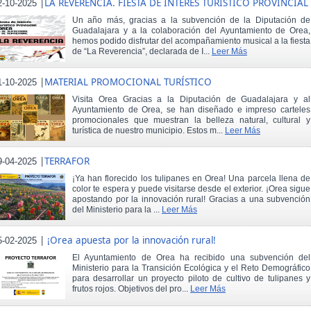
|
LA REVERENCIA. FIESTA DE INTERÉS TURÍSTICO PROVINCIAL
2-10-2025
Un año más, gracias a la subvención de la Diputación de
Guadalajara y a la colaboración del Ayuntamiento de Orea,
hemos podido disfrutar del acompañamiento musical a la fiesta
de “La Reverencia”, declarada de I...
Leer Más
|
MATERIAL PROMOCIONAL TURÍSTICO
1-10-2025
Visita Orea Gracias a la Diputación de Guadalajara y al
Ayuntamiento de Orea, se han diseñado e impreso carteles
promocionales que muestran la belleza natural, cultural y
turística de nuestro municipio. Estos m...
Leer Más
|
TERRAFOR
9-04-2025
¡Ya han florecido los tulipanes en Orea! Una parcela llena de
color te espera y puede visitarse desde el exterior. ¡Orea sigue
apostando por la innovación rural! Gracias a una subvención
del Ministerio para la ...
Leer Más
|
¡Orea apuesta por la innovación rural!
5-02-2025
El Ayuntamiento de Orea ha recibido una subvención del
Ministerio para la Transición Ecológica y el Reto Demográfico
para desarrollar un proyecto piloto de cultivo de tulipanes y
frutos rojos. Objetivos del pro...
Leer Más