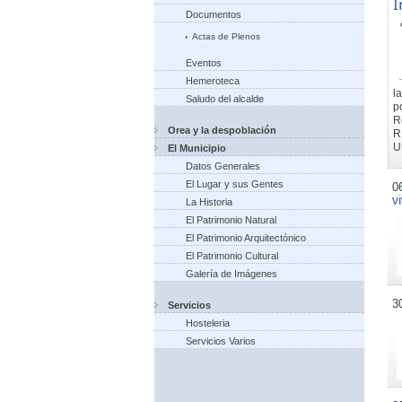
I
Documentos
Actas de Plenos
Eventos
Hemeroteca
l
Saludo del alcalde
p
R
Orea y la despoblación
R
U
El Municipio
Datos Generales
El Lugar y sus Gentes
0
v
La Historia
El Patrimonio Natural
El Patrimonio Arquitectónico
El Patrimonio Cultural
Galería de Imágenes
3
Servicios
Hosteleria
Servicios Varios