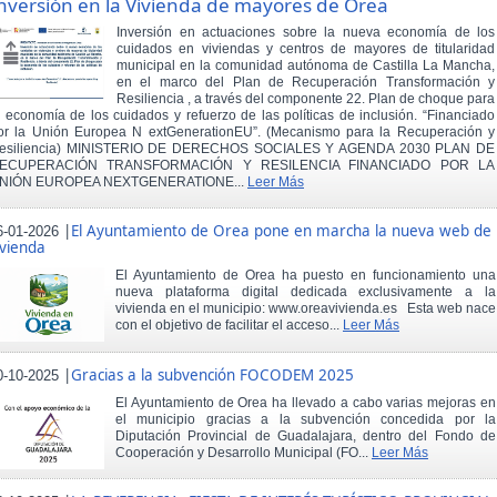
nversión en la Vivienda de mayores de Orea
Inversión en actuaciones sobre la nueva economía de los
cuidados en viviendas y centros de mayores de titularidad
municipal en la comunidad autónoma de Castilla La Mancha,
en el marco del Plan de Recuperación Transformación y
Resiliencia , a través del componente 22. Plan de choque para
a economía de los cuidados y refuerzo de las políticas de inclusión. “Financiado
or la Unión Europea N extGenerationEU”. (Mecanismo para la Recuperación y
esiliencia) MINISTERIO DE DERECHOS SOCIALES Y AGENDA 2030 PLAN DE
ECUPERACIÓN TRANSFORMACIÓN Y RESILENCIA FINANCIADO POR LA
NIÓN EUROPEA NEXTGENERATIONE...
Leer Más
|
El Ayuntamiento de Orea pone en marcha la nueva web de
6-01-2026
ivienda
El Ayuntamiento de Orea ha puesto en funcionamiento una
nueva plataforma digital dedicada exclusivamente a la
vivienda en el municipio: www.oreavivienda.es Esta web nace
con el objetivo de facilitar el acceso...
Leer Más
|
Gracias a la subvención FOCODEM 2025
0-10-2025
El Ayuntamiento de Orea ha llevado a cabo varias mejoras en
el municipio gracias a la subvención concedida por la
Diputación Provincial de Guadalajara, dentro del Fondo de
Cooperación y Desarrollo Municipal (FO...
Leer Más