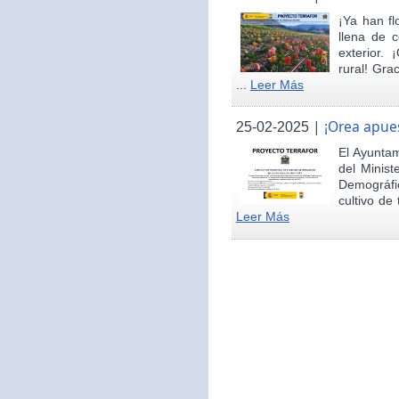
¡Ya han fl
llena de c
exterior.
rural! Gra
...
Leer Más
|
¡Orea apues
25-02-2025
El Ayunta
del Minist
Demográfi
cultivo de 
Leer Más