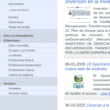
Inversión en la Viv
Documentos
Inversión
Actas de Plenos
de los cu
de titula
Eventos
de Castil
Hemeroteca
Recuperación Transformació
Saludo del alcalde
22. Plan de choque para la 
políticas de inclusión.
Orea y la despoblación
extGenerationEU”. (Mecani
El Municipio
MINISTERIO DE DERECHO
Datos Generales
RECUPERACIÓN TRANSFO
El Lugar y sus Gentes
POR LA UNIÓN EUROPEA 
La Historia
El Patrimonio Natural
|
El Ayuntam
06-01-2026
El Patrimonio Arquitectónico
nueva web de vivienda
El Patrimonio Cultural
Galería de Imágenes
El Ayun
funcionami
Servicios
exclusiv
Hosteleria
www.oreav
de facilitar el acceso...
Leer 
Servicios Varios
|
Gracias a 
30-10-2025