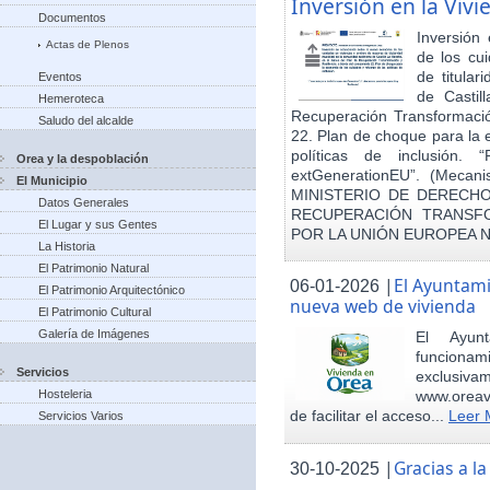
Inversión en la Viv
Documentos
Inversión
Actas de Plenos
de los cu
de titula
Eventos
de Castil
Hemeroteca
Recuperación Transformació
Saludo del alcalde
22. Plan de choque para la 
políticas de inclusión.
Orea y la despoblación
extGenerationEU”. (Mecani
El Municipio
MINISTERIO DE DERECHO
Datos Generales
RECUPERACIÓN TRANSFO
El Lugar y sus Gentes
POR LA UNIÓN EUROPEA 
La Historia
El Patrimonio Natural
|
El Ayuntam
06-01-2026
El Patrimonio Arquitectónico
nueva web de vivienda
El Patrimonio Cultural
Galería de Imágenes
El Ayun
funcionami
Servicios
exclusiv
Hosteleria
www.oreav
de facilitar el acceso...
Leer 
Servicios Varios
|
Gracias a 
30-10-2025