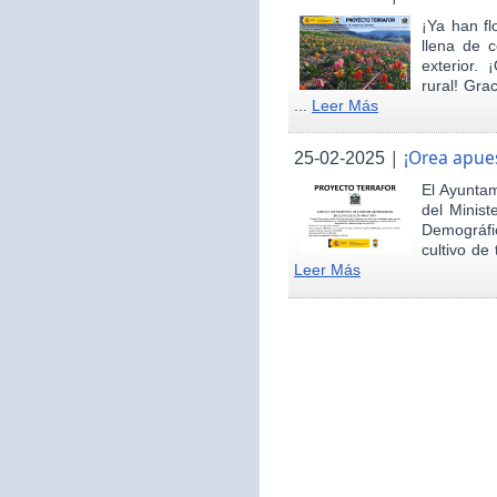
¡Ya han fl
llena de c
exterior.
rural! Gra
...
Leer Más
|
¡Orea apues
25-02-2025
El Ayunta
del Minist
Demográfi
cultivo de 
Leer Más