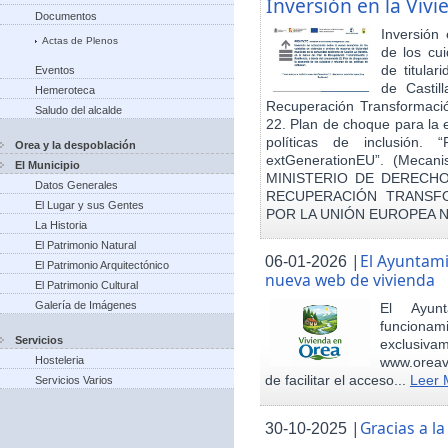
Inversión en la Viv
Documentos
Inversión
Actas de Plenos
de los cu
de titula
Eventos
de Castil
Hemeroteca
Recuperación Transformació
Saludo del alcalde
22. Plan de choque para la 
políticas de inclusión.
Orea y la despoblación
extGenerationEU”. (Mecani
El Municipio
MINISTERIO DE DERECHO
Datos Generales
RECUPERACIÓN TRANSFO
El Lugar y sus Gentes
POR LA UNIÓN EUROPEA 
La Historia
El Patrimonio Natural
|
El Ayuntam
06-01-2026
El Patrimonio Arquitectónico
nueva web de vivienda
El Patrimonio Cultural
Galería de Imágenes
El Ayun
funcionami
Servicios
exclusiv
Hosteleria
www.oreav
de facilitar el acceso...
Leer 
Servicios Varios
|
Gracias a 
30-10-2025