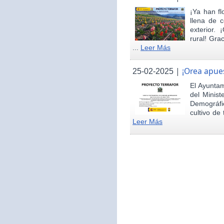
¡Ya han fl
llena de c
exterior.
rural! Gra
...
Leer Más
|
¡Orea apues
25-02-2025
El Ayunta
del Minist
Demográfi
cultivo de 
Leer Más