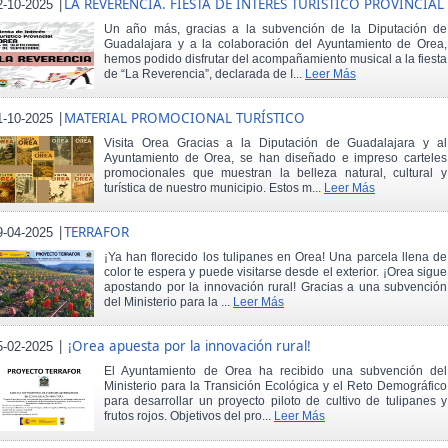
|
LA REVERENCIA. FIESTA DE INTERÉS TURÍSTICO PROVINCIAL
2-10-2025
Un año más, gracias a la subvención de la Diputación de
Guadalajara y a la colaboración del Ayuntamiento de Orea,
hemos podido disfrutar del acompañamiento musical a la fiesta
de “La Reverencia”, declarada de I...
Leer Más
|
MATERIAL PROMOCIONAL TURÍSTICO
1-10-2025
Visita Orea Gracias a la Diputación de Guadalajara y al
Ayuntamiento de Orea, se han diseñado e impreso carteles
promocionales que muestran la belleza natural, cultural y
turística de nuestro municipio. Estos m...
Leer Más
|
TERRAFOR
9-04-2025
¡Ya han florecido los tulipanes en Orea! Una parcela llena de
color te espera y puede visitarse desde el exterior. ¡Orea sigue
apostando por la innovación rural! Gracias a una subvención
del Ministerio para la ...
Leer Más
|
¡Orea apuesta por la innovación rural!
5-02-2025
El Ayuntamiento de Orea ha recibido una subvención del
Ministerio para la Transición Ecológica y el Reto Demográfico
para desarrollar un proyecto piloto de cultivo de tulipanes y
frutos rojos. Objetivos del pro...
Leer Más