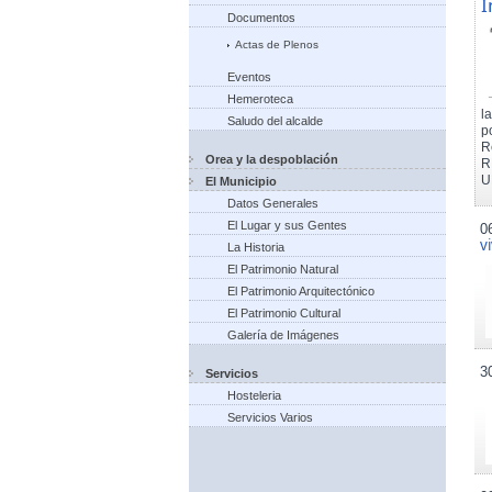
I
Documentos
Actas de Plenos
Eventos
Hemeroteca
l
Saludo del alcalde
p
R
Orea y la despoblación
R
U
El Municipio
Datos Generales
El Lugar y sus Gentes
0
v
La Historia
El Patrimonio Natural
El Patrimonio Arquitectónico
El Patrimonio Cultural
Galería de Imágenes
3
Servicios
Hosteleria
Servicios Varios