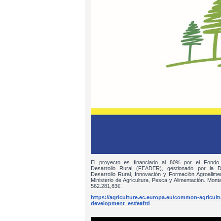
El proyecto es financiado al 80% por el Fondo
Desarrollo Rural (FEADER), gestionado por la D
Desarrollo Rural, Innovación y Formación Agroalim
Ministerio de Agricultura, Pesca y Alimentación. Monta
562.281,83€.
https://agriculture.ec.europa.eu/common-agricultur
development_es#eafrd