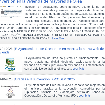
nversión en la Vivienda de mayores de Orea
Inversión en actuaciones sobre la nueva economía de los
cuidados en viviendas y centros de mayores de titularidad
municipal en la comunidad autónoma de Castilla La Mancha,
en el marco del Plan de Recuperación Transformación y
Resiliencia , a través del componente 22. Plan de choque para
a economía de los cuidados y refuerzo de las políticas de inclusión. “Financiado
or la Unión Europea N extGenerationEU”. (Mecanismo para la Recuperación y
esiliencia) MINISTERIO DE DERECHOS SOCIALES Y AGENDA 2030 PLAN DE
ECUPERACIÓN TRANSFORMACIÓN Y RESILENCIA FINANCIADO POR LA
NIÓN EUROPEA NEXTGENERATIONE...
Leer Más
|
El Ayuntamiento de Orea pone en marcha la nueva web de
6-01-2026
ivienda
El Ayuntamiento de Orea ha puesto en funcionamiento una
nueva plataforma digital dedicada exclusivamente a la
vivienda en el municipio: www.oreavivienda.es Esta web nace
con el objetivo de facilitar el acceso...
Leer Más
|
Gracias a la subvención FOCODEM 2025
0-10-2025
El Ayuntamiento de Orea ha llevado a cabo varias mejoras en
el municipio gracias a la subvención concedida por la
Diputación Provincial de Guadalajara, dentro del Fondo de
Cooperación y Desarrollo Municipal (FO...
Leer Más