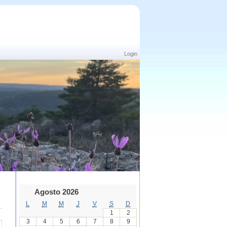
Login
Agosto 2026
L
M
M
J
V
S
D
1
2
3
4
5
6
7
8
9