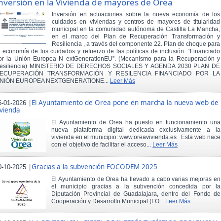
nversión en la Vivienda de mayores de Orea
Inversión en actuaciones sobre la nueva economía de los
cuidados en viviendas y centros de mayores de titularidad
municipal en la comunidad autónoma de Castilla La Mancha,
en el marco del Plan de Recuperación Transformación y
Resiliencia , a través del componente 22. Plan de choque para
a economía de los cuidados y refuerzo de las políticas de inclusión. “Financiado
or la Unión Europea N extGenerationEU”. (Mecanismo para la Recuperación y
esiliencia) MINISTERIO DE DERECHOS SOCIALES Y AGENDA 2030 PLAN DE
ECUPERACIÓN TRANSFORMACIÓN Y RESILENCIA FINANCIADO POR LA
NIÓN EUROPEA NEXTGENERATIONE...
Leer Más
|
El Ayuntamiento de Orea pone en marcha la nueva web de
6-01-2026
ivienda
El Ayuntamiento de Orea ha puesto en funcionamiento una
nueva plataforma digital dedicada exclusivamente a la
vivienda en el municipio: www.oreavivienda.es Esta web nace
con el objetivo de facilitar el acceso...
Leer Más
|
Gracias a la subvención FOCODEM 2025
0-10-2025
El Ayuntamiento de Orea ha llevado a cabo varias mejoras en
el municipio gracias a la subvención concedida por la
Diputación Provincial de Guadalajara, dentro del Fondo de
Cooperación y Desarrollo Municipal (FO...
Leer Más