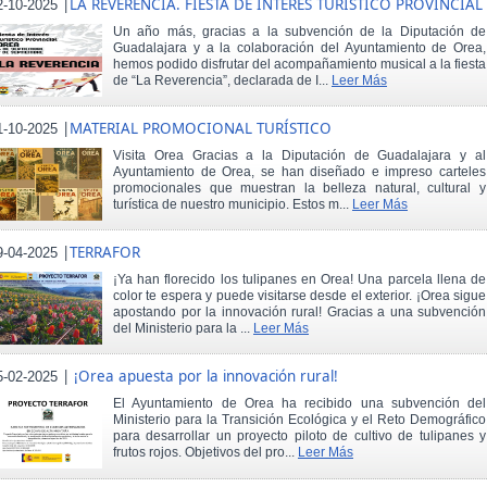
|
LA REVERENCIA. FIESTA DE INTERÉS TURÍSTICO PROVINCIAL
2-10-2025
Un año más, gracias a la subvención de la Diputación de
Guadalajara y a la colaboración del Ayuntamiento de Orea,
hemos podido disfrutar del acompañamiento musical a la fiesta
de “La Reverencia”, declarada de I...
Leer Más
|
MATERIAL PROMOCIONAL TURÍSTICO
1-10-2025
Visita Orea Gracias a la Diputación de Guadalajara y al
Ayuntamiento de Orea, se han diseñado e impreso carteles
promocionales que muestran la belleza natural, cultural y
turística de nuestro municipio. Estos m...
Leer Más
|
TERRAFOR
9-04-2025
¡Ya han florecido los tulipanes en Orea! Una parcela llena de
color te espera y puede visitarse desde el exterior. ¡Orea sigue
apostando por la innovación rural! Gracias a una subvención
del Ministerio para la ...
Leer Más
|
¡Orea apuesta por la innovación rural!
5-02-2025
El Ayuntamiento de Orea ha recibido una subvención del
Ministerio para la Transición Ecológica y el Reto Demográfico
para desarrollar un proyecto piloto de cultivo de tulipanes y
frutos rojos. Objetivos del pro...
Leer Más