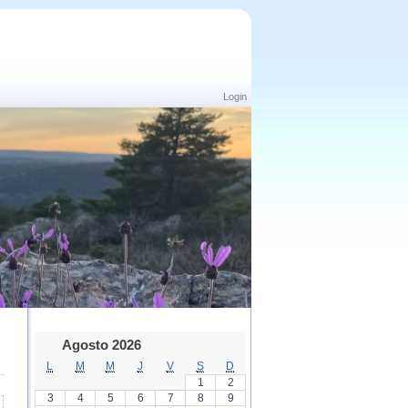
Login
Agosto 2026
L
M
M
J
V
S
D
1
2
3
4
5
6
7
8
9