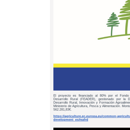
El proyecto es financiado al 80% por el Fondo
Desarrollo Rural (FEADER), gestionado por la D
Desarrollo Rural, Innovación y Formación Agroalim
Ministerio de Agricultura, Pesca y Alimentación. Monta
562.281,83€.
https://agriculture.ec.europa.eu/common-agricultur
development_es#eafrd