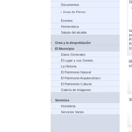
I
Documentos
Actas de Plenos
Eventos
Hemeroteca
l
Saludo del alcalde
p
R
Orea y la despoblación
R
U
El Municipio
Datos Generales
El Lugar y sus Gentes
0
v
La Historia
El Patrimonio Natural
El Patrimonio Arquitectónico
El Patrimonio Cultural
Galería de Imágenes
3
Servicios
Hosteleria
Servicios Varios