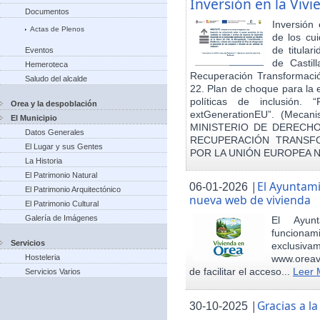
Inversión en la Viv
Documentos
Inversión
Actas de Plenos
de los cu
de titula
Eventos
de Castil
Hemeroteca
Recuperación Transformació
Saludo del alcalde
22. Plan de choque para la 
políticas de inclusión.
Orea y la despoblación
extGenerationEU”. (Mecani
El Municipio
MINISTERIO DE DERECHO
Datos Generales
RECUPERACIÓN TRANSFO
El Lugar y sus Gentes
POR LA UNIÓN EUROPEA 
La Historia
El Patrimonio Natural
|
El Ayuntam
06-01-2026
El Patrimonio Arquitectónico
nueva web de vivienda
El Patrimonio Cultural
Galería de Imágenes
El Ayun
funcionami
Servicios
exclusiv
Hosteleria
www.oreav
de facilitar el acceso...
Leer 
Servicios Varios
|
Gracias a 
30-10-2025