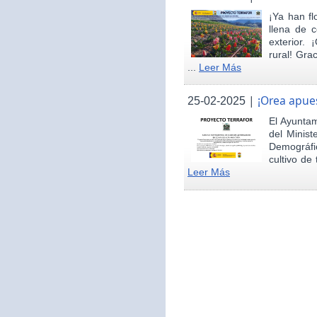
¡Ya han fl
llena de c
exterior.
rural! Gra
...
Leer Más
|
¡Orea apues
25-02-2025
El Ayunta
del Minist
Demográfi
cultivo de 
Leer Más