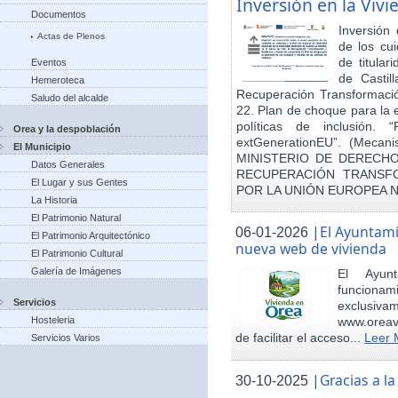
Inversión en la Viv
Documentos
Inversión
Actas de Plenos
de los cu
de titula
Eventos
de Castil
Hemeroteca
Recuperación Transformació
Saludo del alcalde
22. Plan de choque para la 
políticas de inclusión.
Orea y la despoblación
extGenerationEU”. (Mecani
El Municipio
MINISTERIO DE DERECHO
Datos Generales
RECUPERACIÓN TRANSFO
El Lugar y sus Gentes
POR LA UNIÓN EUROPEA 
La Historia
El Patrimonio Natural
|
El Ayuntam
06-01-2026
El Patrimonio Arquitectónico
nueva web de vivienda
El Patrimonio Cultural
Galería de Imágenes
El Ayun
funcionami
Servicios
exclusiv
Hosteleria
www.oreav
de facilitar el acceso...
Leer 
Servicios Varios
|
Gracias a 
30-10-2025