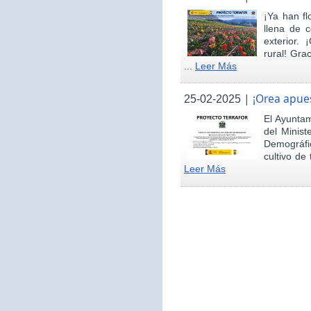
¡Ya han fl
llena de c
exterior.
rural! Gra
...
Leer Más
|
¡Orea apues
25-02-2025
El Ayunta
del Minist
Demográfi
cultivo de 
Leer Más