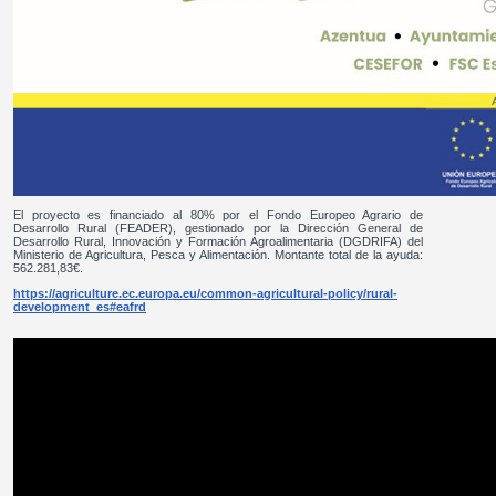
El proyecto es financiado al 80% por el Fondo Europeo Agrario de
Desarrollo Rural (FEADER), gestionado por la Dirección General de
Desarrollo Rural, Innovación y Formación Agroalimentaria (DGDRIFA) del
Ministerio de Agricultura, Pesca y Alimentación. Montante total de la ayuda:
562.281,83€.
https://agriculture.ec.europa.eu/common-agricultural-policy/rural-
development_es#eafrd