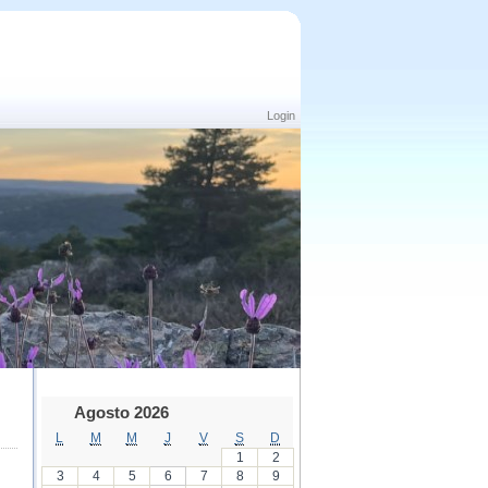
Login
Agosto 2026
L
M
M
J
V
S
D
1
2
3
4
5
6
7
8
9