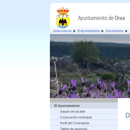
www.orea.es
El Ayuntamiento
Documentos
El Ayuntamiento
Saludo del alcalde
D
Corporación municipal
Perfil del Contratante
Tablón de anuncios