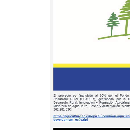
El proyecto es financiado al 80% por el Fondo
Desarrollo Rural (FEADER), gestionado por la D
Desarrollo Rural, Innovación y Formación Agroalim
Ministerio de Agricultura, Pesca y Alimentación. Monta
562.281,83€.
https://agriculture.ec.europa.eu/common-agricultur
development_es#eafrd